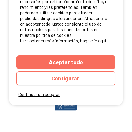
necesarias para el funcionamiento del sitio, el
rendimiento y las preferencias. También
podemos utilizar cookies para ofrecer
publicidad dirigida a los usuarios. Al hacer clic
NUESTROS PARTNERS
en aceptar todo, usted consiente el uso de
estas cookies para los fines descritos en
nuestra política de cookies.
Para obtener más información, haga clic aquí.
Aceptar todo
Configurar
Continuar sin aceptar
ANUARIO
CGU DEL SITIO
MENCIONES LEGALES
COOKIES