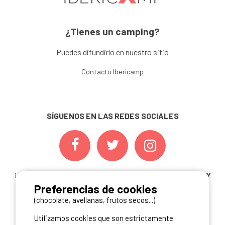
¿Tienes un camping?
Puedes difundirlo en nuestro sitio
Contacto Ibericamp
SÍGUENOS EN LAS REDES SOCIALES
¡ Y NO TE PIERDAS NUESTRAS
OFERTAS, CONCURSOS Y
Preferencias de cookies
NOVEDADES
INSCRIBIÉNDOTE A NUESTRA
NEWSLETTER!
(chocolate, avellanas, frutos secos...)
Utilizamos cookies que son estrictamente
ME INSCRIBO