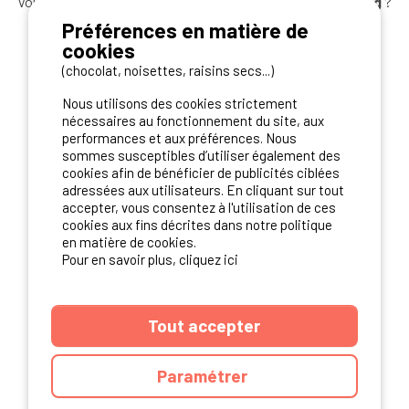
Vous souhaitez bénéficier des
meilleures offres camping
?
Abonnez-vous à la newsletter
dès aujourd'hui
Préférences en matière de
cookies
S'ABONNER
(chocolat, noisettes, raisins secs...)
Nous utilisons des cookies strictement
nécessaires au fonctionnement du site, aux
performances et aux préférences. Nous
NOS PARTENAIRES
sommes susceptibles d’utiliser également des
cookies afin de bénéficier de publicités ciblées
adressées aux utilisateurs. En cliquant sur tout
accepter, vous consentez à l'utilisation de ces
cookies aux fins décrites dans notre politique
en matière de cookies.
Pour en savoir plus, cliquez ici
Tout accepter
Paramétrer