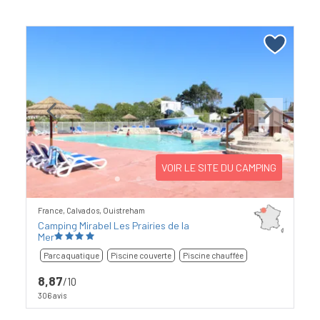
Previous
Next
VOIR LE SITE DU CAMPING
France, Calvados, Ouistreham
Camping Mirabel Les Prairies de la
Mer
Parc aquatique
Piscine couverte
Piscine chauffée
8,87
/10
306 avis