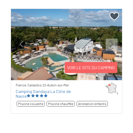
Previous
Next
VOIR LE SITE DU CAMPING
France, Calvados, St-Aubin-sur-Mer
Camping Sandaya La Côte de
Nacre
Piscine couverte
Piscine chauffée
Animation enfants