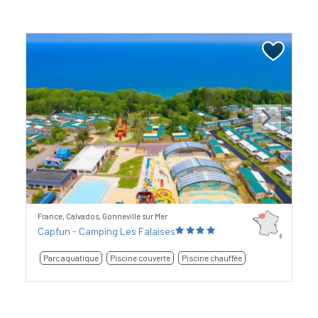
Previous
Next
France, Calvados, Gonneville sur Mer
Capfun - Camping Les Falaises
Parc aquatique
Piscine couverte
Piscine chauffée