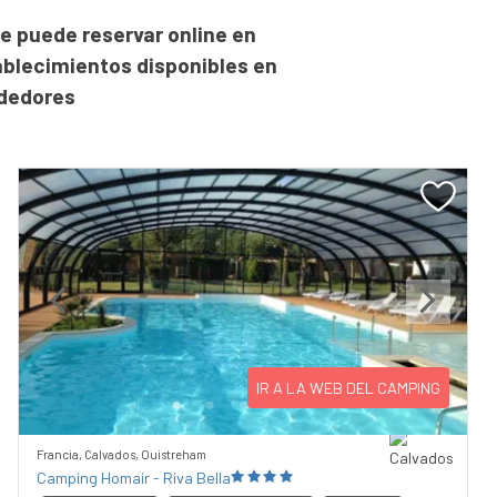
e puede reservar online en
ablecimientos disponibles en
ededores
Previous
Next
IR A LA WEB DEL CAMPING
Francia, Calvados, Ouistreham
Camping Homair - Riva Bella