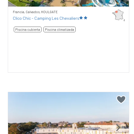
Francia, Calvados, HOULGATE
Clico Chic - Camping Les Chevaliers
Piscina cubierta
Piscina climatizada
Previous
Next