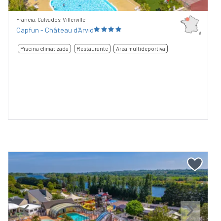
Francia, Calvados, Villerville
Capfun - Château d'Arvid
Piscina climatizada
Restaurante
Area multideportiva
Previous
Next