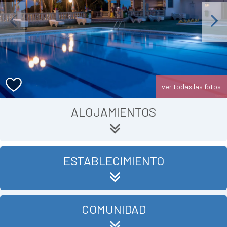
Previous
Next
ver todas las fotos
ALOJAMIENTOS
ESTABLECIMIENTO
COMUNIDAD