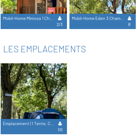
Mobil-Home Mimosa 1 Chambre (2 Adultes + 1 Enfant De -18 Ans)
Mobil-Home Eden 3 Chambres
2/3
8
LES EMPLACEMENTS
Emplacement (1 Tente, Caravane Ou Camping-Car) Avec Électricité
1/6