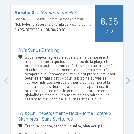
Aurélie G
: "Séjour en famille"
M
8,55
Posté le 04/08/2026 - En famille avec enfant(s)
Po
Mobil-Home Esterel 2 chambres - sans sanitaires
Du 25/07/2026 au 01/08/2026
D
/
10
Avis Sur Le Camping
Super séjour, agréable et paisible, le camping est
très bien situé (à quelques minutes de la plage et
proche de toutes commodités), dynamique la journée
et calme la nuit, le personnel est disponible et très
sympathique, l’espace aquatique est propre, amusant
pour les enfants petit + pour la piscine surveillée
Previous
Next
l’après-midi. Les soirées à thème sont sympa et la
restauration est bonne avec un bon rapport qualité
prix. Très appréciable, le camping est propre dans sa
globalité tout particulièrement les sanitaires qui le
restent tout au long de la journée et de la nuit.
Avis Sur L'hébergement - Mobil-Home Esterel 2
Chambres - Sans Sanitaires
Pratique, propre, rapport / qualité, bien équipé