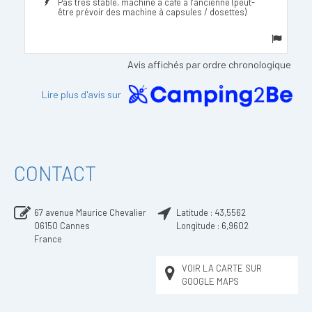
Pas très stable, machine à café à l’ancienne (peut-
être prévoir des machine à capsules / dosettes)
Avis affichés par ordre chronologique
Lire plus d'avis sur
CONTACT
67 avenue Maurice Chevalier
Latitude :
43,5562
06150
Cannes
Longitude :
6,9602
France
VOIR LA CARTE SUR
GOOGLE MAPS