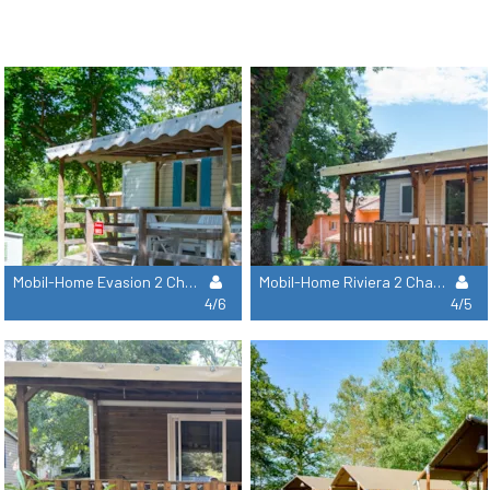
Mobil-Home Evasion 2 Chambres (4 Adultes Et 2 Enfants De -16 Ans)
Mobil-Home Riviera 2 Chambres (4 Adultes Et Un Enfant De -16 Ans)
4/6
4/5