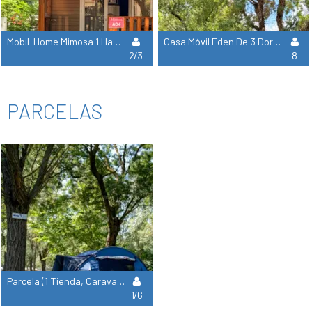
Mobil-Home Mimosa 1 Habitación (2 Adultos + 1 Niño Menor De 16 Años)
Casa Móvil Eden De 3 Dormitorios
2/3
8
PARCELAS
Parcela (1 Tienda, Caravana O Autocaravana) Con Electricidad
1/6