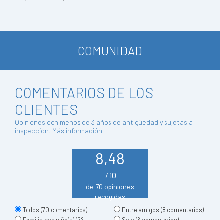
COMUNIDAD
COMENTARIOS DE LOS
CLIENTES
Opiniones con menos de 3 años de antigüedad y sujetas a
inspección.
Más información
8,48
/ 10
de 70 opiniones
recogidas
Todos
(70 comentarios)
Entre amigos
(8 comentarios)
Familia con niño(s)
(22
Solo
(6 comentarios)