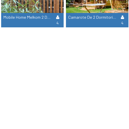
Mobile Home Melkom 2 Dormitorios
Camarote De 2 Dormitorios - Sin Instalaciones Sanitarias
4
4