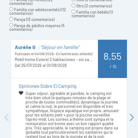
comentarios)
Otro
(3 comentarios)
Familia con adolescente(s)
(12
Familia con bebé(s)
(1
comentarios)
comentarios)
Pareja
(13 comentarios)
Pareja de adultos mayores
(5
comentarios)
Aurélie G
: "Séjour en famille"
M
8,55
Publicado el 04/08/2026 - En famille avec enfant(s)
Pu
Mobil-home Esterel 2 habitaciones - sin sanitarios
ad
Del 25/07/2026 al 01/08/2026
/
10
D
Opiniones Sobre El Camping
Super séjour, agréable et paisible, le camping est
très bien situé (à quelques minutes de la plage et
proche de toutes commodités), dynamique la journée
et calme la nuit, le personnel est disponible et très
sympathique, l’espace aquatique est propre, amusant
pour les enfants petit + pour la piscine surveillée
Previous
Next
l’après-midi. Les soirées à thème sont sympa et la
restauration est bonne avec un bon rapport qualité
prix. Très appréciable, le camping est propre dans sa
globalité tout particulièrement les sanitaires qui le
restent tout au long de la journée et de la nuit.