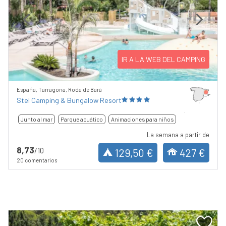
Previous
Next
IR A LA WEB DEL CAMPING
España, Tarragona, Roda de Barà
Stel Camping & Bungalow Resort
Junto al mar
Parque acuático
Animaciones para niños
La semana a partir de
8,73
/10
129,50 €
427 €
20 comentarios