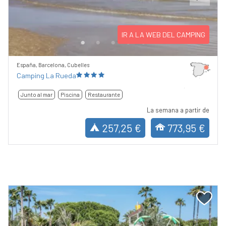
Previous
Next
IR A LA WEB DEL CAMPING
España, Barcelona, Cubelles
Camping La Rueda
Junto al mar
Piscina
Restaurante
La semana a partir de
257,25 €
773,95 €