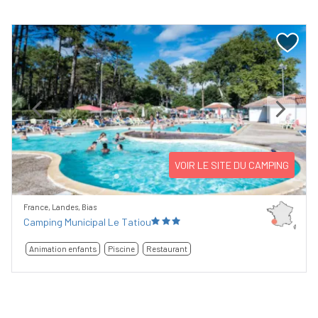
Previous
Next
VOIR LE SITE DU CAMPING
France, Landes, Bias
Camping Municipal Le Tatiou
Animation enfants
Piscine
Restaurant