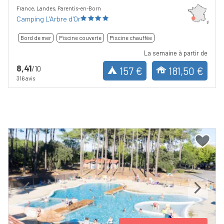
France, Landes, Parentis-en-Born
Camping L'Arbre d'Or
Bord de mer
Piscine couverte
Piscine chauffée
La semaine à partir de
8,41
/10
157 €
181,50 €
316 avis
Previous
Next