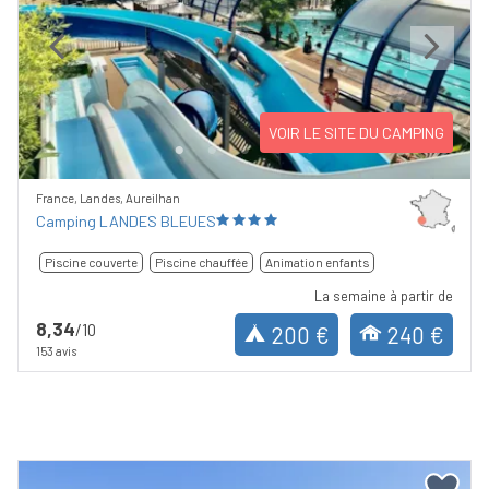
Previous
Next
VOIR LE SITE DU CAMPING
France, Landes, Aureilhan
Camping LANDES BLEUES
Piscine couverte
Piscine chauffée
Animation enfants
La semaine à partir de
8,34
/10
200 €
240 €
153 avis