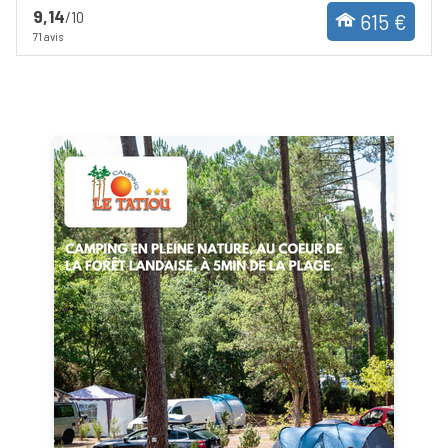
9,14
/10
615 €
71 avis