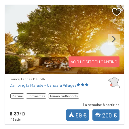
Previous
Next
VOIR LE SITE DU CAMPING
France, Landes, MIMIZAN
Camping la Maïade - Ushuaïa Villages
Piscine
Commerces
Terrain multisports
La semaine à partir de
9,37
/10
89 €
250 €
149 avis