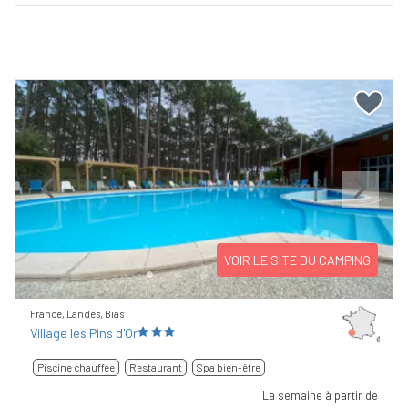
Previous
Next
VOIR LE SITE DU CAMPING
France, Landes, Bias
Village les Pins d'Or
Piscine chauffée
Restaurant
Spa bien-être
La semaine à partir de