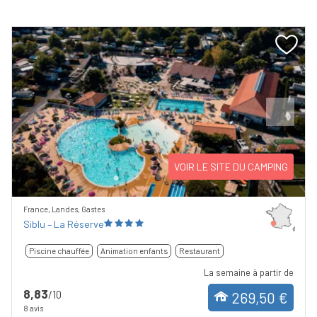
Previous
Next
VOIR LE SITE DU CAMPING
France, Landes, Gastes
Siblu – La Réserve
Piscine chauffée
Animation enfants
Restaurant
La semaine à partir de
8,83
/10
269,50 €
8 avis