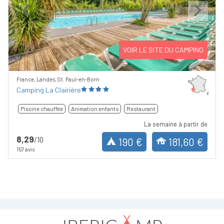
Previous
Next
VOIR LE SITE DU CAMPING
France, Landes, St. Paul-en-Born
Camping La Clairière
Piscine chauffée
Animation enfants
Restaurant
La semaine à partir de
8,29
/10
190 €
181,60 €
157 avis