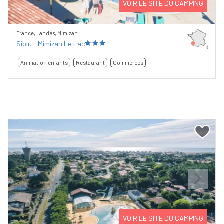
VOIR LE SITE DU CAMPING
France, Landes, Mimizan
Siblu - Mimizan Le Lac
Animation enfants
Restaurant
Commerces
Previous
Next
VOIR LE SITE DU CAMPING