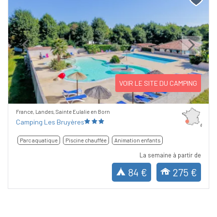
Previous
Next
VOIR LE SITE DU CAMPING
France, Landes, Sainte Eulalie en Born
Camping Les Bruyères
Parc aquatique
Piscine chauffée
Animation enfants
La semaine à partir de
84 €
275 €