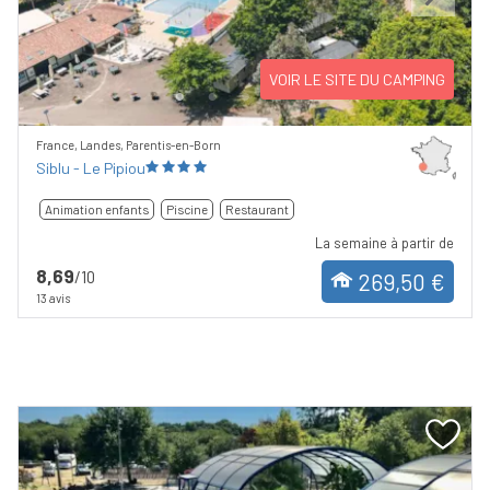
Previous
Next
VOIR LE SITE DU CAMPING
France, Landes, Parentis-en-Born
Siblu - Le Pipiou
Animation enfants
Piscine
Restaurant
La semaine à partir de
8,69
/10
269,50 €
13 avis