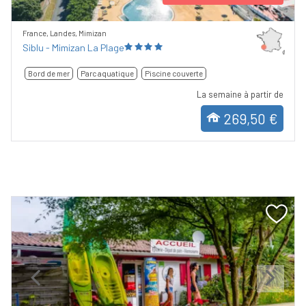
France, Landes, Mimizan
Siblu - Mimizan La Plage
Bord de mer
Parc aquatique
Piscine couverte
La semaine à partir de
269,50 €
Previous
Next