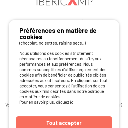
Vous avez un camping ?
Préférences en matière de
Contactez-nous!
cookies
(chocolat, noisettes, raisins secs...)
Contact Ibericamp
Nous utilisons des cookies strictement
nécessaires au fonctionnement du site, aux
performances et aux préférences. Nous
sommes susceptibles d’utiliser également des
REJOIGNEZ-NOUS
cookies afin de bénéficier de publicités ciblées
adressées aux utilisateurs. En cliquant sur tout
accepter, vous consentez à l'utilisation de ces
cookies aux fins décrites dans notre politique
en matière de cookies.
Pour en savoir plus, cliquez ici
Vous souhaitez bénéficier des
meilleures offres camping
?
Abonnez-vous à la newsletter
dès aujourd'hui
Tout accepter
S'ABONNER