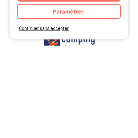
Paramétrer
NOS PARTENAIRES
Continuer sans accepter
ANNUAIRE
CGU DU SITE
MENTIONS LEGALES
COOKIES
CHARTE DE CONFIDENTIALITÉ
PLAN DU SITE
Ibericamp.com © 2026 Ibericamp; all rights reserved. All media and pictures