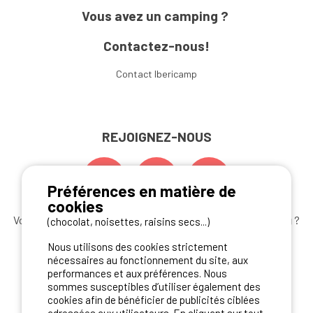
Vous avez un camping ?
Contactez-nous!
Contact Ibericamp
REJOIGNEZ-NOUS
Préférences en matière de
cookies
Vous souhaitez bénéficier des
meilleures offres camping
?
(chocolat, noisettes, raisins secs...)
Abonnez-vous à la newsletter
dès aujourd'hui
Nous utilisons des cookies strictement
nécessaires au fonctionnement du site, aux
S'ABONNER
performances et aux préférences. Nous
sommes susceptibles d’utiliser également des
cookies afin de bénéficier de publicités ciblées