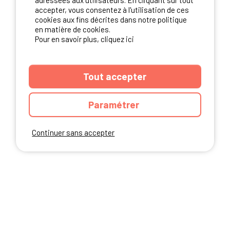
adressées aux utilisateurs. En cliquant sur tout
NOS PARTENAIRES
accepter, vous consentez à l'utilisation de ces
cookies aux fins décrites dans notre politique
en matière de cookies.
Pour en savoir plus, cliquez ici
Tout accepter
Paramétrer
Continuer sans accepter
ANNUAIRE
CGU DU SITE
MENTIONS LEGALES
COOKIES
CHARTE DE CONFIDENTIALITÉ
PLAN DU SITE
Ibericamp.com © 2026 Ibericamp; all rights reserved. All media and pictures
are property of their respective owners.
This site is protected by reCAPTCHA.