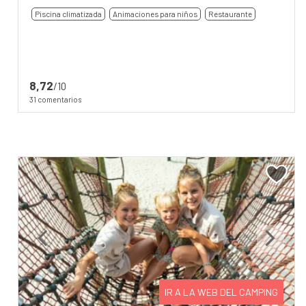
Piscina climatizada
Animaciones para niños
Restaurante
8,72
/10
31 comentarios
Previous
Next
IR A LA WEB DEL CAMPING