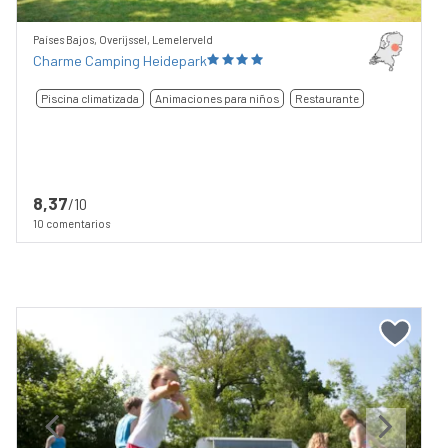
Países Bajos, Overijssel, Lemelerveld
Charme Camping Heidepark
Piscina climatizada
Animaciones para niños
Restaurante
8,37
/10
10 comentarios
Previous
Next