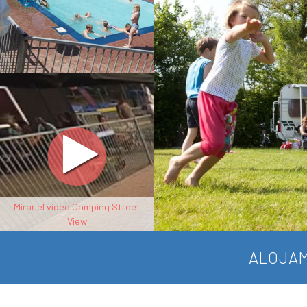
Mirar el video Camping Street
View
ALOJAM