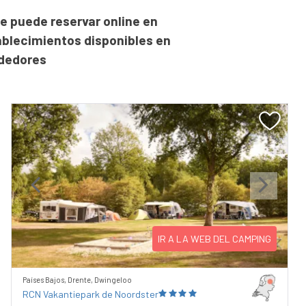
e puede reservar online en
ablecimientos disponibles en
ededores
Previous
Next
IR A LA WEB DEL CAMPING
Países Bajos, Drente, Dwingeloo
RCN Vakantiepark de Noordster