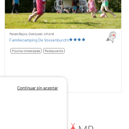
Países Bajos, Overijssel, IJhorst
Familiecamping De Vossenburcht
Piscina climatizada
Restaurante
8,29
/10
6 comentarios
Continuar sin aceptar