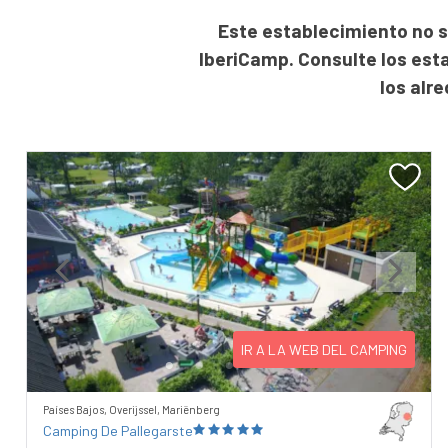
Este establecimiento no s
IberiCamp. Consulte los est
los alr
Previous
Next
IR A LA WEB DEL CAMPING
Países Bajos, Overijssel, Mariënberg
Camping De Pallegarste