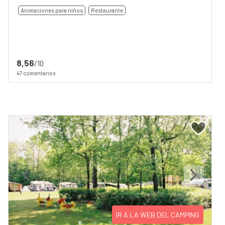
Animaciones para niños
Restaurante
8,56
/10
47 comentarios
Previous
Next
IR A LA WEB DEL CAMPING