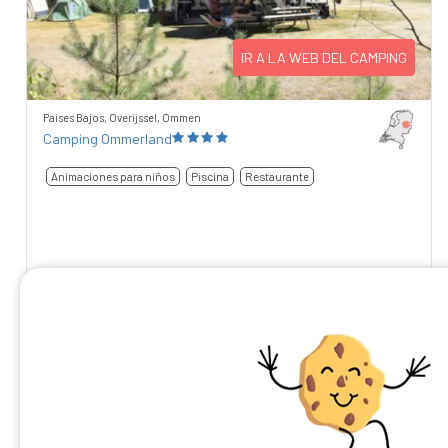
IR A LA WEB DEL CAMPING
Países Bajos, Overijssel, Ommen
Camping Ommerland
Animaciones para niños
Piscina
Restaurante