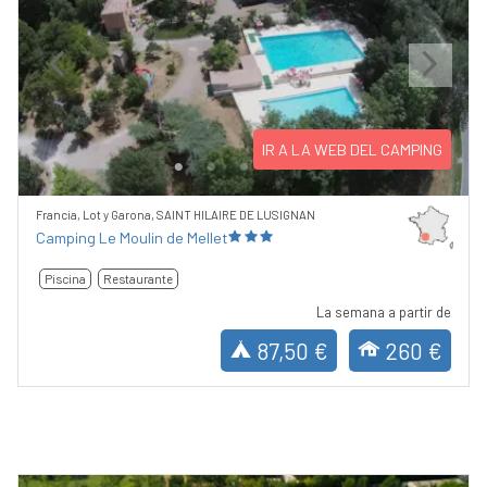
Previous
Next
IR A LA WEB DEL CAMPING
Francia, Lot y Garona, SAINT HILAIRE DE LUSIGNAN
Camping Le Moulin de Mellet
Piscina
Restaurante
La semana a partir de
87,50 €
260 €