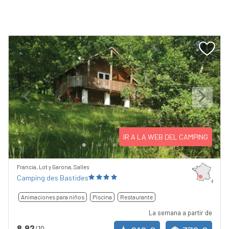
Previous
Next
IR A LA WEB DEL CAMPING
Francia, Lot y Garona, Salles
Camping des Bastides
Animaciones para niños
Piscina
Restaurante
La semana a partir de
8,92
/10