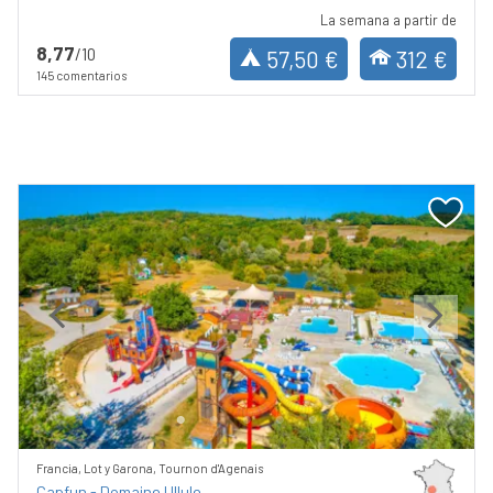
La semana a partir de
8,77
/10
57,50 €
312 €
145 comentarios
Previous
Next
Francia, Lot y Garona, Tournon d'Agenais
Capfun - Domaine Ullule