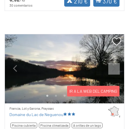
210 €
370 €
30 comentarios
Previous
Next
IR A LA WEB DEL CAMPING
Francia, Lot y Garona, Prayssas
Domaine du Lac de Neguenou
Piscina cubierta
Piscina climatizada
A orillas de un lago