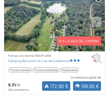
Previous
Next
IR A LA WEB DEL CAMPING
Francia, Lot y Garona, REAUP LISSE
Camping Naturiste du Lac de Lislebonne
Piscina cubierta
Piscina climatizada
Restaurante
La semana a partir de
9,31
/10
172,90 €
196,65 €
245 comentarios