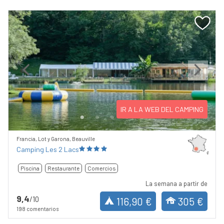
Previous
Next
IR A LA WEB DEL CAMPING
Francia, Lot y Garona, Beauville
Camping Les 2 Lacs
Piscina
Restaurante
Comercios
La semana a partir de
9,4
/10
116,90 €
305 €
198 comentarios