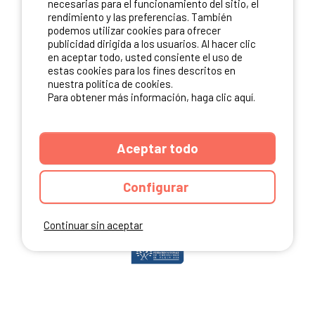
necesarias para el funcionamiento del sitio, el
rendimiento y las preferencias. También
podemos utilizar cookies para ofrecer
publicidad dirigida a los usuarios. Al hacer clic
NUESTROS PARTNERS
en aceptar todo, usted consiente el uso de
estas cookies para los fines descritos en
nuestra política de cookies.
Para obtener más información, haga clic aquí.
Aceptar todo
Configurar
Continuar sin aceptar
ANUARIO
CGU DEL SITIO
MENCIONES LEGALES
COOKIES