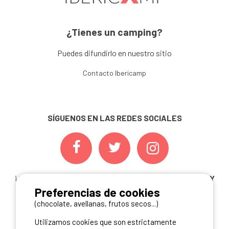
¿Tienes un camping?
Puedes difundirlo en nuestro sitio
Contacto Ibericamp
SÍGUENOS EN LAS REDES SOCIALES
¡ Y NO TE PIERDAS NUESTRAS
OFERTAS, CONCURSOS Y
Preferencias de cookies
NOVEDADES
INSCRIBIÉNDOTE A NUESTRA
NEWSLETTER!
(chocolate, avellanas, frutos secos...)
Utilizamos cookies que son estrictamente
ME INSCRIBO