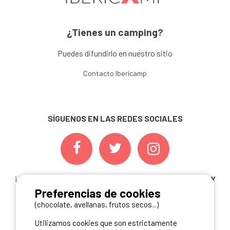
¿Tienes un camping?
Puedes difundirlo en nuestro sitio
Contacto Ibericamp
SÍGUENOS EN LAS REDES SOCIALES
¡ Y NO TE PIERDAS NUESTRAS
OFERTAS, CONCURSOS Y
Preferencias de cookies
NOVEDADES
INSCRIBIÉNDOTE A NUESTRA
NEWSLETTER!
(chocolate, avellanas, frutos secos...)
Utilizamos cookies que son estrictamente
ME INSCRIBO