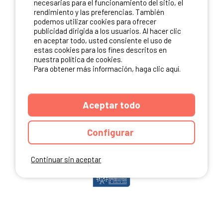
necesarias para el funcionamiento del sitio, el
rendimiento y las preferencias. También
podemos utilizar cookies para ofrecer
publicidad dirigida a los usuarios. Al hacer clic
NUESTROS PARTNERS
en aceptar todo, usted consiente el uso de
estas cookies para los fines descritos en
nuestra política de cookies.
Para obtener más información, haga clic aquí.
Aceptar todo
Configurar
Continuar sin aceptar
ANUARIO
CGU DEL SITIO
MENCIONES LEGALES
COOKIES