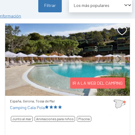
Filtrar
información
Previous
Next
IR A LA WEB DEL CAMPING
España, Gerona, Tossa de Mar
Camping Cala Pola
Junto al mar
Animaciones para niños
Piscina