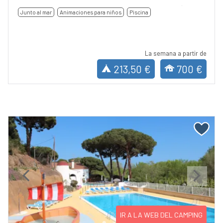
Junto al mar
Animaciones para niños
Piscina
La semana a partir de
213,50 €
700 €
Previous
Next
IR A LA WEB DEL CAMPING