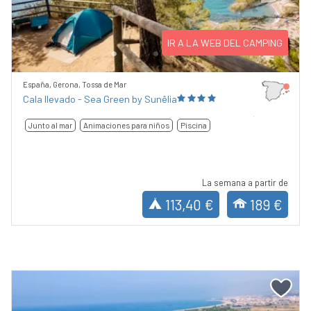
Previous
Next
IR A LA WEB DEL CAMPING
España, Gerona, Tossa de Mar
Cala llevado - Sea Green by Sunêlia
Junto al mar
Animaciones para niños
Piscina
La semana a partir de
113,40 €
189 €