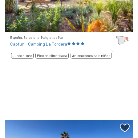
Previous
Next
España, Barcelona, Malgrat de Mar
Capfun - Camping La Tordera
Junto al mar
Piscina climatizada
Animaciones para niños