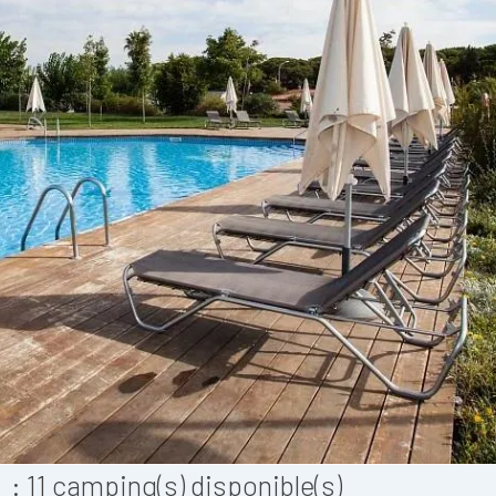
:
11
camping(s) disponible(s)