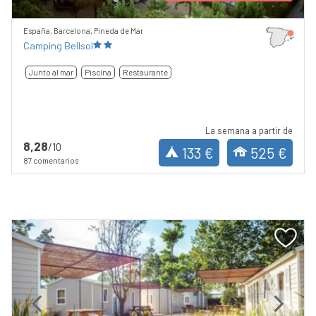
España, Barcelona, Pineda de Mar
Camping Bellsol
Junto al mar
Piscina
Restaurante
La semana a partir de
8,28
/10
133 €
525 €
87 comentarios