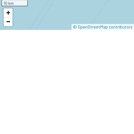
10 km
+
−
© OpenStreetMap contributors