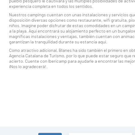
pueblo pesquero le cautivará y las múltiples posibilidades de acti
experiencia completa en todos los sentidos.
Nuestros campings cuentan con unas instalaciones y servicios qu
disposición diversas opciones como restaurante, wifi gratuita, pis
niños. Imagine poder disfrutar de estas comodidades en un campin
a la playa. Aquí encontrará su alojamiento perfecto en un bungal
magníficas instalaciones y ventajas, también cuentan con animaci
garantizan la tranquilidad durante su estancia aquí.
Como atractivo adicional, Blanes ha sido también el primero en obte
Agencia Catalana de Turismo, por lo que puede estar seguro que r
acierto. Cuente con Ibericamp para ayudarle a encontrar las mejor
¡
Nos lo agradecerá!.