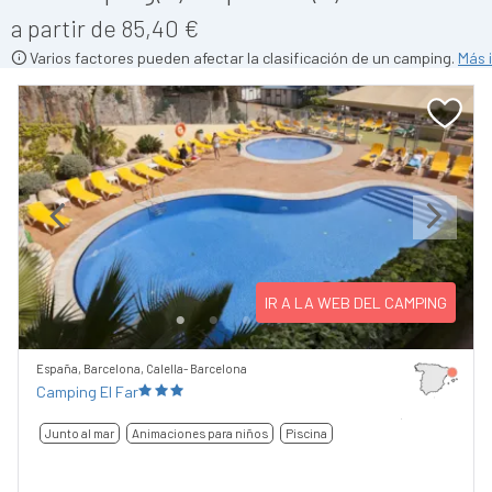
a partir de 85,40 €
Varios factores pueden afectar la clasificación de un camping.
Más 
Previous
Next
IR A LA WEB DEL CAMPING
España, Barcelona, Calella- Barcelona
Camping El Far
Junto al mar
Animaciones para niños
Piscina