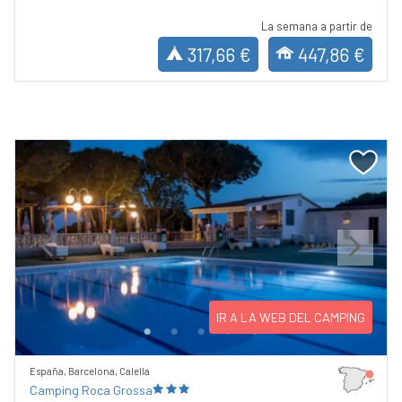
La semana a partir de
317,66 €
447,86 €
Previous
Next
IR A LA WEB DEL CAMPING
España, Barcelona, Calella
Camping Roca Grossa