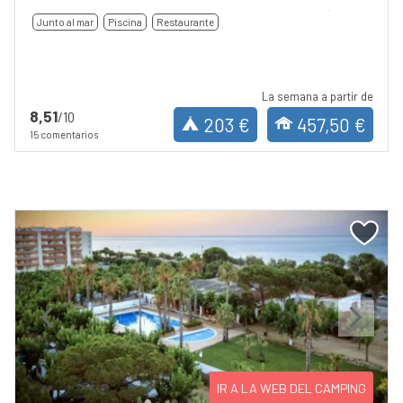
Junto al mar
Piscina
Restaurante
La semana a partir de
8,51
/10
203 €
457,50 €
15 comentarios
Previous
Next
IR A LA WEB DEL CAMPING