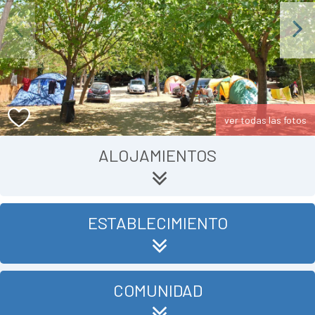
Previous
Next
ver todas las fotos
ALOJAMIENTOS
ESTABLECIMIENTO
COMUNIDAD