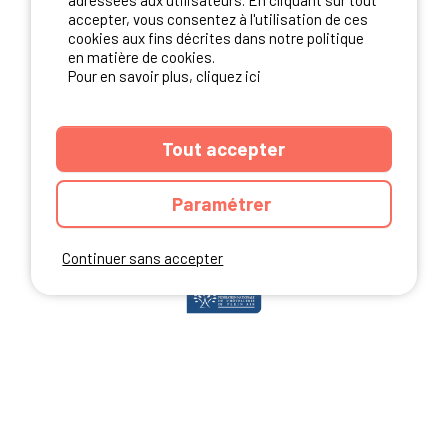
adressées aux utilisateurs. En cliquant sur tout
accepter, vous consentez à l'utilisation de ces
cookies aux fins décrites dans notre politique
en matière de cookies.
NOS PARTENAIRES
Pour en savoir plus, cliquez ici
Tout accepter
Paramétrer
Continuer sans accepter
ANNUAIRE
CGU DU SITE
MENTIONS LEGALES
COOKIES
CHARTE DE CONFIDENTIALITÉ
PLAN DU SITE
Ibericamp.com © 2026 Ibericamp; all rights reserved. All media and pictures
are property of their respective owners.