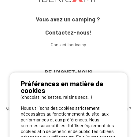
Vous avez un camping ?
Contactez-nous!
Contact Ibericamp
REJOIGNEZ-NOUS
Préférences en matière de
cookies
(chocolat, noisettes, raisins secs...)
Nous utilisons des cookies strictement
Vous souhaitez bénéficier des
meilleures offres camping
?
nécessaires au fonctionnement du site, aux
Abonnez-vous à la newsletter
dès aujourd'hui
performances et aux préférences. Nous
sommes susceptibles d’utiliser également des
S'ABONNER
cookies afin de bénéficier de publicités ciblées