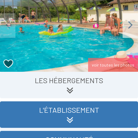
Previous
Next
voir toutes les photos
LES HÉBERGEMENTS
L'ÉTABLISSEMENT