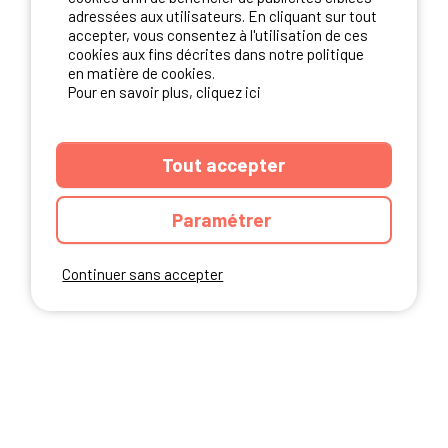
adressées aux utilisateurs. En cliquant sur tout
NOS PARTENAIRES
accepter, vous consentez à l'utilisation de ces
cookies aux fins décrites dans notre politique
en matière de cookies.
Pour en savoir plus, cliquez ici
Tout accepter
Paramétrer
Continuer sans accepter
ANNUAIRE
CGU DU SITE
MENTIONS LEGALES
COOKIES
CHARTE DE CONFIDENTIALITÉ
PLAN DU SITE
Ibericamp.com © 2026 Ibericamp; all rights reserved. All media and pictures
are property of their respective owners.