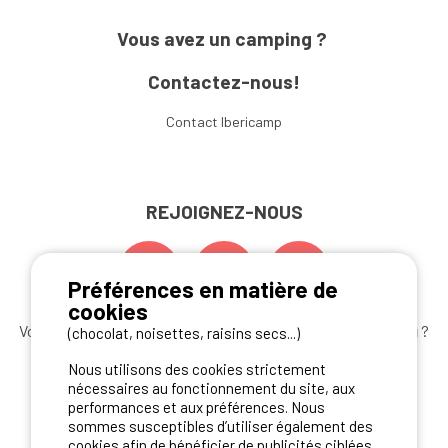
Vous avez un camping ?
Contactez-nous!
Contact Ibericamp
REJOIGNEZ-NOUS
Préférences en matière de
cookies
Vous souhaitez bénéficier des
meilleures offres camping
?
(chocolat, noisettes, raisins secs...)
Abonnez-vous à la newsletter
dès aujourd'hui
Nous utilisons des cookies strictement
nécessaires au fonctionnement du site, aux
S'ABONNER
performances et aux préférences. Nous
sommes susceptibles d’utiliser également des
cookies afin de bénéficier de publicités ciblées