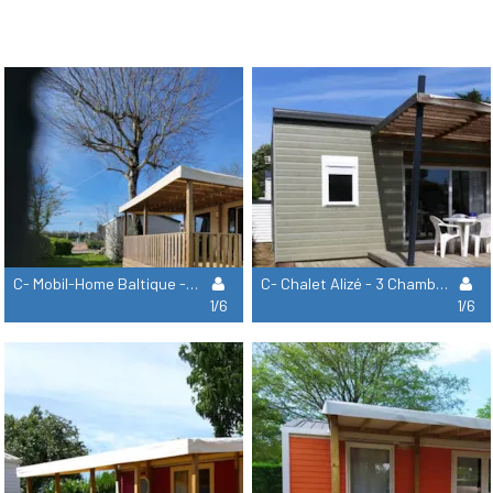
C- Mobil-Home Baltique - 3 Chambres
C- Chalet Alizé - 3 Chambres
1/6
1/6