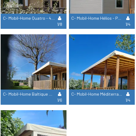
C- Mobil-Home Quatro - 4 Chambres
C- Mobil-Home Hélios - Pmr - 2 Chambres Avec Terrasse Couverte
1/8
1/4
C- Mobil-Home Baltique Climatisé 3 Chambres
C- Mobil-Home Méditerranée Climatisé 2 Chambres
1/6
1/4