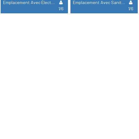
Emplacement Avec Électricité
Emplacement Avec Sanitaire Individuel
1/6
1/6