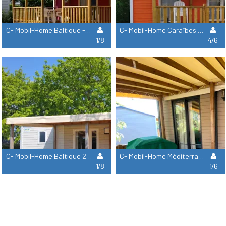
C- Mobil-Home Baltique - 3 Chambres + Banquette Convertible
C- Mobil-Home Caraïbes Climatisé 2 Chambres
1/8
4/6
C- Mobil-Home Baltique 2 Salles D'eau - 3 Chambres + Banquette Convertible
C- Mobil-Home Méditerranée Climatisé 3 Chambres
1/8
1/6