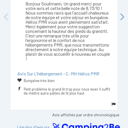
Bonjour Soulimann, Un grand merci pour
votre avis et cette belle note de 8,73/10 !
Nous sommes ravis que l'accueil chaleureux
de notre équipe et votre séjour en bungalow
Previous
Next
Hélios PMR vous aient pleinement satisfait.
Merci également pour votre suggestion
concernant la hauteur des pieds du grand lit.
C'est une remarque très utile pour
l'ergonomie et le confort de nos
hébergements PMR, que nous transmettons
directement à notre équipe technique. Au
plaisir de vous accueillir à nouveau en couple
!
Avis Sur L'hébergement - C- MH Hélios PMR
Bungalow très bien
Petit problème le grand lit trop pour nous lever il suffit
de mettre autre pattes de lit plus haut
Avis affichés par ordre chronologique
Lire plus d'avis sur