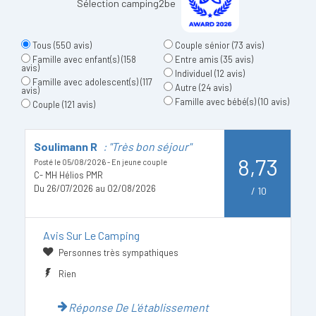
Sélection camping2be
Tous
(550 avis)
Couple sénior
(73 avis)
Famille avec enfant(s)
(158
Entre amis
(35 avis)
avis)
Individuel
(12 avis)
Famille avec adolescent(s)
(117
Autre
(24 avis)
avis)
Famille avec bébé(s)
(10 avis)
Couple
(121 avis)
Soulimann R
: "Très bon séjour"
M
8,73
Posté le 05/08/2026 - En jeune couple
Po
C- MH Hélios PMR
E
Du 26/07/2026 au 02/08/2026
D
/
10
Avis Sur Le Camping
Personnes très sympathiques
Rien
Réponse De L'établissement