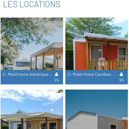
LES LOCATIONS
C- Mobil Home Adriatique - 2 Chambres
C- Mobil-Home Caraïbes - 2 Chambres
1/4
1/6