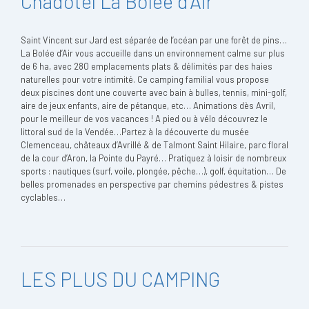
Chadotel La Bolée d'Air
Saint Vincent sur Jard est séparée de l’océan par une forêt de pins…
La Bolée d’Air vous accueille dans un environnement calme sur plus
de 6 ha, avec 280 emplacements plats & délimités par des haies
naturelles pour votre intimité. Ce camping familial vous propose
deux piscines dont une couverte avec bain à bulles, tennis, mini-golf,
aire de jeux enfants, aire de pétanque, etc… Animations dès Avril,
pour le meilleur de vos vacances ! A pied ou à vélo découvrez le
littoral sud de la Vendée…Partez à la découverte du musée
Clemenceau, châteaux d’Avrillé & de Talmont Saint Hilaire, parc floral
de la cour d’Aron, la Pointe du Payré… Pratiquez à loisir de nombreux
sports : nautiques (surf, voile, plongée, pêche…), golf, équitation… De
belles promenades en perspective par chemins pédestres & pistes
cyclables…
LES PLUS DU CAMPING