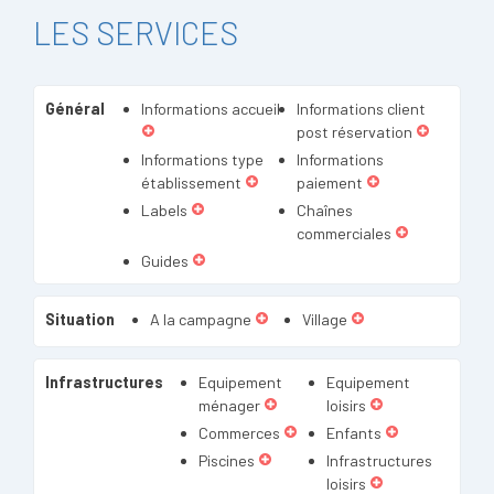
LES SERVICES
Général
Informations accueil
Informations client
post réservation
Informations type
Informations
établissement
paiement
Labels
Chaînes
commerciales
Guides
Situation
A la campagne
Village
Infrastructures
Equipement
Equipement
ménager
loisirs
Commerces
Enfants
Piscines
Infrastructures
loisirs