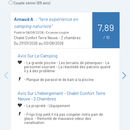
Couple sénior
(69 avis)
Arnaud A
: "1ere expérience en
R
7,89
camping naturiste"
c
Posté le 06/08/2026 - En jeune couple
Po
/
10
Chalet Confort Terre Neuve - 2 chambres
Mo
Du 27/07/2026 au 03/08/2026
D
Avis Sur Le Camping
- La grande piscine - Les terrains de pétanques - Le
personnel souriant - La réactivité des patrons quand
il y à des problème
Previous
Next
- Manque de parasol et de bain à la piscine
Avis Sur L'hébergement - Chalet Confort Terre
Neuve - 2 Chambres
- La propreté - L'équipement
- Frigo trop petit il n'a pas congeler notre pain de
glace. - Remonté de mauvaise odeur des
canalisation.