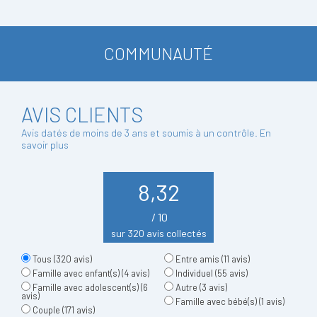
COMMUNAUTÉ
AVIS CLIENTS
Avis datés de moins de 3 ans et soumis à un contrôle.
En
savoir plus
8,32
/ 10
sur 320 avis collectés
Tous
(320 avis)
Entre amis
(11 avis)
Famille avec enfant(s)
(4 avis)
Individuel
(55 avis)
Famille avec adolescent(s)
(6
Autre
(3 avis)
avis)
Famille avec bébé(s)
(1 avis)
Couple
(171 avis)