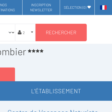
NOS
INSCRIPTION
SÉLECTION (
0
)
INATIONS
NEWSLETTER
RECHERCHER
ombier
L'ÉTABLISSEMENT