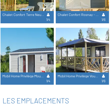
Chalet Confort Terre Neuve - 2 Chambres
Chalet Confort Rosnay - 3 Chambres
1/4
1/6
Mobil Home Privilège Mourat - 2 Chambres
Mobil Home Privilège Vouvant - 3 Chambres
1/4
1/6
LES EMPLACEMENTS