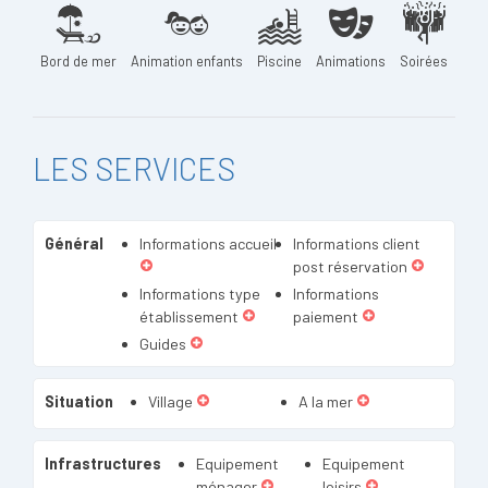
Bord de mer
Animation enfants
Piscine
Animations
Soirées
LES SERVICES
Général
Informations accueil
Informations client
post réservation
Informations type
Informations
établissement
paiement
Guides
Situation
Village
A la mer
Infrastructures
Equipement
Equipement
ménager
loisirs