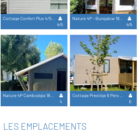
Cottage Confort Plus 4/5Pers 27 À 30M² (2 Chambres) Dont Terrasse Semi-Couverte - Tv
Nature 4P - Bungalow 18M² (2 Chambres) Dont Terrasse Couverte Fermée 8M² - Sans Sanitaires & Sans Tv
4/5
4/5
Nature 4P Cambodgia 18M² (2 Chambres) - Sans Sanitaire & Sans Tv
Cottage Prestige 6 Pers 40M², 3 Chambres, 2 Salles De Bains
4
6
LES EMPLACEMENTS