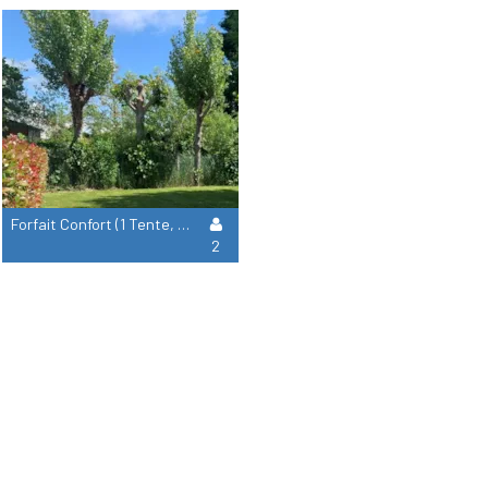
Forfait Confort (1 Tente, Caravane Ou Camping-Car / 1 Voiture / Électricité 10A)
2