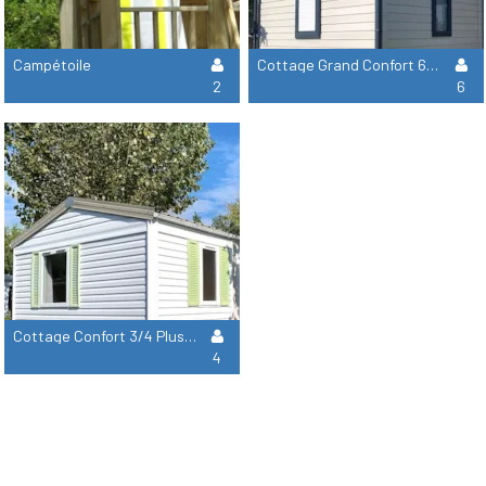
Campétoile
Cottage Grand Confort 6Pers 33M² (3 Chambres) - Tv
2
6
Cottage Confort 3/4 Plus - 2 Chambres - Tv
4