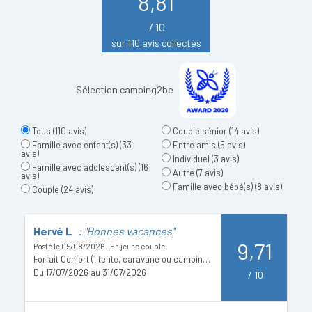
8,81
/ 10
sur 110 avis collectés
Sélection camping2be
Tous
(110 avis)
Couple sénior
(14 avis)
Famille avec enfant(s)
(33
Entre amis
(5 avis)
avis)
Individuel
(3 avis)
Famille avec adolescent(s)
(16
Autre
(7 avis)
avis)
Famille avec bébé(s)
(8 avis)
Couple
(24 avis)
Hervé L
: "Bonnes vacances"
C
9,71
p
Posté le 05/08/2026 - En jeune couple
Forfait Confort (1 tente, caravane ou camping-car / 1 voiture / électricité 10A)
Po
Du 17/07/2026 au 31/07/2026
/
10
D