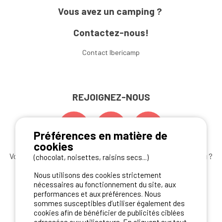
Vous avez un camping ?
Contactez-nous!
Contact Ibericamp
REJOIGNEZ-NOUS
Préférences en matière de
cookies
Vous souhaitez bénéficier des
meilleures offres camping
?
(chocolat, noisettes, raisins secs...)
Abonnez-vous à la newsletter
dès aujourd'hui
Nous utilisons des cookies strictement
nécessaires au fonctionnement du site, aux
S'ABONNER
performances et aux préférences. Nous
sommes susceptibles d’utiliser également des
cookies afin de bénéficier de publicités ciblées