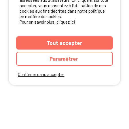
adressées aux utilisateurs. En cliquant sur tout
NOS PARTENAIRES
accepter, vous consentez à l'utilisation de ces
cookies aux fins décrites dans notre politique
en matière de cookies.
Pour en savoir plus, cliquez ici
Tout accepter
Paramétrer
Continuer sans accepter
ANNUAIRE
CGU DU SITE
MENTIONS LEGALES
COOKIES
CHARTE DE CONFIDENTIALITÉ
PLAN DU SITE
Ibericamp.com © 2026 Ibericamp; all rights reserved. All media and pictures
are property of their respective owners.
This site is protected by reCAPTCHA.