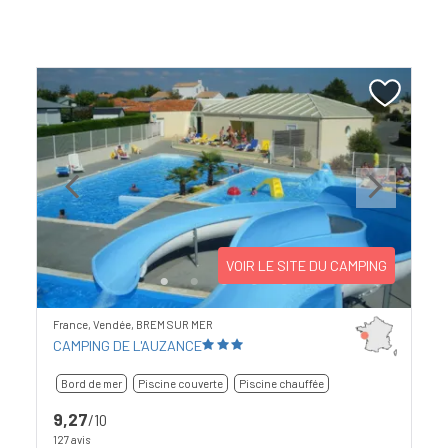
Previous
Next
VOIR LE SITE DU CAMPING
France, Vendée, BREM SUR MER
CAMPING DE L'AUZANCE
Bord de mer
Piscine couverte
Piscine chauffée
9,27
/10
127 avis