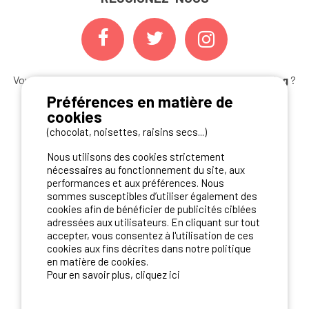
Vous souhaitez bénéficier des
meilleures offres camping
?
Abonnez-vous à la newsletter
dès aujourd'hui
Préférences en matière de
cookies
S'ABONNER
(chocolat, noisettes, raisins secs...)
Nous utilisons des cookies strictement
nécessaires au fonctionnement du site, aux
performances et aux préférences. Nous
NOS PARTENAIRES
sommes susceptibles d’utiliser également des
cookies afin de bénéficier de publicités ciblées
adressées aux utilisateurs. En cliquant sur tout
accepter, vous consentez à l'utilisation de ces
cookies aux fins décrites dans notre politique
en matière de cookies.
Pour en savoir plus, cliquez ici