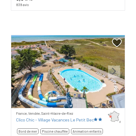
839 avis
Previous
Next
France, Vendée, Saint-Hilaire-de-Riez
Clico Chic - Village Vacances Le Petit Bec
Bord de mer
Piscine chauffée
Animation enfants