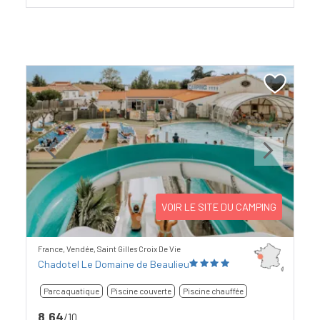
Previous
Next
VOIR LE SITE DU CAMPING
France, Vendée, Saint Gilles Croix De Vie
Chadotel Le Domaine de Beaulieu
Parc aquatique
Piscine couverte
Piscine chauffée
8,64
/10