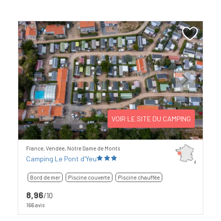
Previous
Next
VOIR LE SITE DU CAMPING
France, Vendée, Notre Dame de Monts
Camping Le Pont d'Yeu
Bord de mer
Piscine couverte
Piscine chauffée
8,96
/10
166 avis