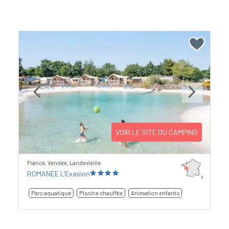
Previous
Next
VOIR LE SITE DU CAMPING
France, Vendée, Landevieille
ROMANEE L'Evasion
Parc aquatique
Piscine chauffée
Animation enfants