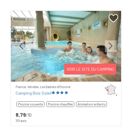
Previous
Next
VOIR LE SITE DU CAMPING
France, Vendée, Les Sables-d'Olonne
Camping Bois Soleil
Piscine couverte
Piscine chauffée
Animation enfants
8,79
/10
731 avis