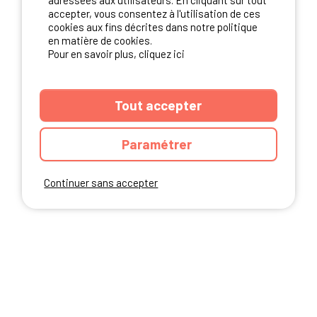
adressées aux utilisateurs. En cliquant sur tout
NOS PARTENAIRES
accepter, vous consentez à l'utilisation de ces
cookies aux fins décrites dans notre politique
en matière de cookies.
Pour en savoir plus, cliquez ici
Tout accepter
Paramétrer
Continuer sans accepter
ANNUAIRE
CGU DU SITE
MENTIONS LEGALES
COOKIES
CHARTE DE CONFIDENTIALITÉ
PLAN DU SITE
Ibericamp.com © 2026 Ibericamp; all rights reserved. All media and pictures
are property of their respective owners.
This site is protected by reCAPTCHA.