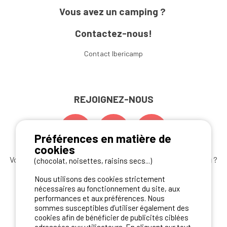
Vous avez un camping ?
Contactez-nous!
Contact Ibericamp
REJOIGNEZ-NOUS
Préférences en matière de
cookies
Vous souhaitez bénéficier des
meilleures offres camping
?
(chocolat, noisettes, raisins secs...)
Abonnez-vous à la newsletter
dès aujourd'hui
Nous utilisons des cookies strictement
nécessaires au fonctionnement du site, aux
S'ABONNER
performances et aux préférences. Nous
sommes susceptibles d’utiliser également des
cookies afin de bénéficier de publicités ciblées