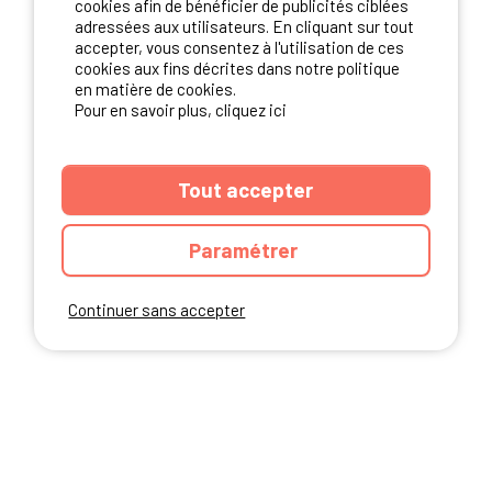
cookies afin de bénéficier de publicités ciblées
adressées aux utilisateurs. En cliquant sur tout
accepter, vous consentez à l'utilisation de ces
NOS PARTENAIRES
cookies aux fins décrites dans notre politique
en matière de cookies.
Pour en savoir plus, cliquez ici
Tout accepter
Paramétrer
Continuer sans accepter
ANNUAIRE
CGU DU SITE
MENTIONS LEGALES
COOKIES
CHARTE DE CONFIDENTIALITÉ
PLAN DU SITE
Ibericamp.com © 2026 Ibericamp; all rights reserved. All media and pictures
are property of their respective owners.