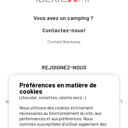
Vous avez un camping ?
Contactez-nous!
Contact Ibericamp
REJOIGNEZ-NOUS
Préférences en matière de
cookies
(chocolat, noisettes, raisins secs...)
Vous souhaitez bénéficier des
meilleures offres camping
?
Nous utilisons des cookies strictement
Abonnez-vous à la newsletter
dès aujourd'hui
nécessaires au fonctionnement du site, aux
performances et aux préférences. Nous
S'ABONNER
sommes susceptibles d’utiliser également des