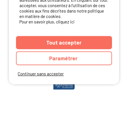
adressées aux utilisateurs. En cliquant sur tout
accepter, vous consentez à l'utilisation de ces
cookies aux fins décrites dans notre politique
en matière de cookies.
NOS PARTENAIRES
Pour en savoir plus, cliquez ici
Tout accepter
Paramétrer
Continuer sans accepter
ANNUAIRE
CGU DU SITE
MENTIONS LEGALES
COOKIES
CHARTE DE CONFIDENTIALITÉ
PLAN DU SITE
Ibericamp.com © 2026 Ibericamp; all rights reserved. All media and pictures
are property of their respective owners.