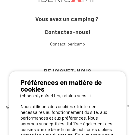
Vous avez un camping ?
Contactez-nous!
Contact Ibericamp
REJOIGNEZ-NOUS
Préférences en matière de
cookies
(chocolat, noisettes, raisins secs...)
Nous utilisons des cookies strictement
Vous souhaitez bénéficier des
meilleures offres camping
?
nécessaires au fonctionnement du site, aux
Abonnez-vous à la newsletter
dès aujourd'hui
performances et aux préférences. Nous
sommes susceptibles d’utiliser également des
S'ABONNER
cookies afin de bénéficier de publicités ciblées