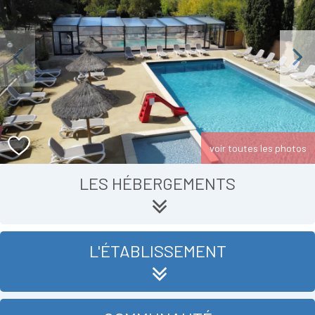
Previous
Next
voir toutes les photos
LES HÉBERGEMENTS
L'ÉTABLISSEMENT