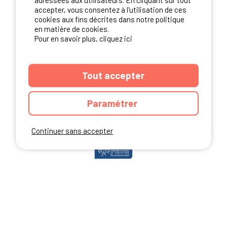
adressées aux utilisateurs. En cliquant sur tout
accepter, vous consentez à l'utilisation de ces
cookies aux fins décrites dans notre politique
en matière de cookies.
NOS PARTENAIRES
Pour en savoir plus, cliquez ici
Tout accepter
Paramétrer
Continuer sans accepter
ANNUAIRE
CGU DU SITE
MENTIONS LEGALES
COOKIES
CHARTE DE CONFIDENTIALITÉ
PLAN DU SITE
Ibericamp.com © 2026 Ibericamp; all rights reserved. All media and pictures
are property of their respective owners.