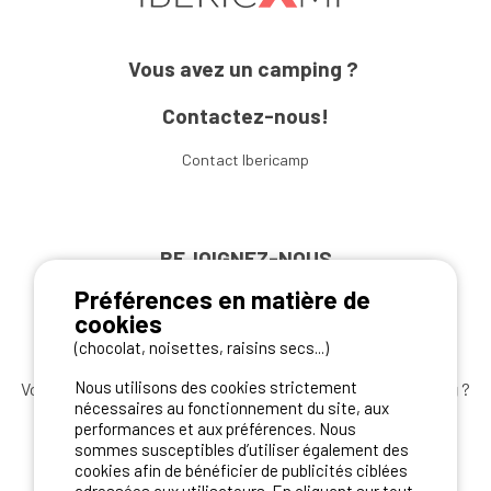
Vous avez un camping ?
Contactez-nous!
Contact Ibericamp
REJOIGNEZ-NOUS
Préférences en matière de
cookies
(chocolat, noisettes, raisins secs...)
Nous utilisons des cookies strictement
Vous souhaitez bénéficier des
meilleures offres camping
?
nécessaires au fonctionnement du site, aux
Abonnez-vous à la newsletter
dès aujourd'hui
performances et aux préférences. Nous
sommes susceptibles d’utiliser également des
S'ABONNER
cookies afin de bénéficier de publicités ciblées