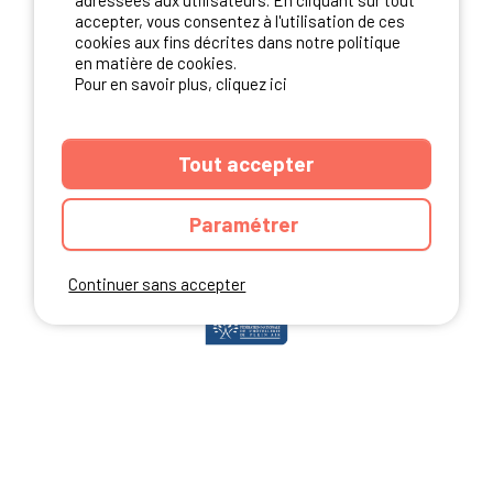
adressées aux utilisateurs. En cliquant sur tout
accepter, vous consentez à l'utilisation de ces
cookies aux fins décrites dans notre politique
en matière de cookies.
NOS PARTENAIRES
Pour en savoir plus, cliquez ici
Tout accepter
Paramétrer
Continuer sans accepter
ANNUAIRE
CGU DU SITE
MENTIONS LEGALES
COOKIES
CHARTE DE CONFIDENTIALITÉ
PLAN DU SITE
Ibericamp.com © 2026 Ibericamp; all rights reserved. All media and pictures
are property of their respective owners.