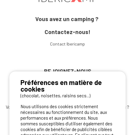
Vous avez un camping ?
Contactez-nous!
Contact Ibericamp
REJOIGNEZ-NOUS
Préférences en matière de
cookies
(chocolat, noisettes, raisins secs...)
Nous utilisons des cookies strictement
Vous souhaitez bénéficier des
meilleures offres camping
?
nécessaires au fonctionnement du site, aux
Abonnez-vous à la newsletter
dès aujourd'hui
performances et aux préférences. Nous
sommes susceptibles d’utiliser également des
S'ABONNER
cookies afin de bénéficier de publicités ciblées