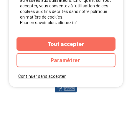
adressées aux utilisateurs. En cliquant sur tout
accepter, vous consentez à l'utilisation de ces
cookies aux fins décrites dans notre politique
en matière de cookies.
NOS PARTENAIRES
Pour en savoir plus, cliquez ici
Tout accepter
Paramétrer
Continuer sans accepter
ANNUAIRE
CGU DU SITE
MENTIONS LEGALES
COOKIES
CHARTE DE CONFIDENTIALITÉ
PLAN DU SITE
Ibericamp.com © 2026 Ibericamp; all rights reserved. All media and pictures
are property of their respective owners.