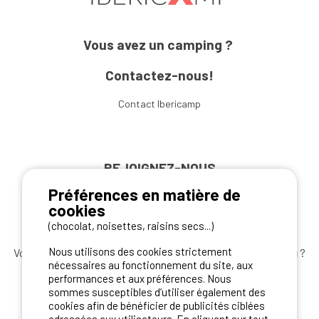
Vous avez un camping ?
Contactez-nous!
Contact Ibericamp
REJOIGNEZ-NOUS
Préférences en matière de
cookies
(chocolat, noisettes, raisins secs...)
Nous utilisons des cookies strictement
Vous souhaitez bénéficier des
meilleures offres camping
?
nécessaires au fonctionnement du site, aux
Abonnez-vous à la newsletter
dès aujourd'hui
performances et aux préférences. Nous
sommes susceptibles d’utiliser également des
S'ABONNER
cookies afin de bénéficier de publicités ciblées