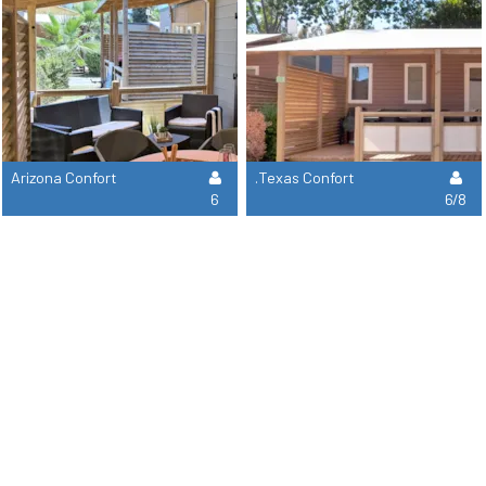
Arizona Confort
.Texas Confort
6
6/8