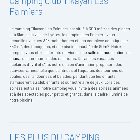
Camping Club Tikayan Les
Palmiers
Le camping Tikayan Les Palmiers est situé à 300 mètres des plages
et à 6km de la ville de Hyères, le camping Les Palmiers vous
accueille avec ses 345 mobil-homes et son complexe aquatique de
850 m², des toboggans, et une piscine chauffée de 90m2. Notre
camping vous offre différents services :
une salle de musculation, un
sauna,
un hammam, et des solariums. Durant les vacances
scolaires d'avril et d'été, notre équipe d’animation proposera des
activités variées telle que du fitness et l’aquafun, des tournois de
boules, des randonnées et balades, pendant que les enfants
s’amuseront au club enfants et sur notre aire de jeux. Lors des
soirées estivales, notre camping vous invite à des soirées animées
et à des spectacles pour petits et grands, dans le cadre illuminé de
notre piscine.
LES PLUS DU CAMPING