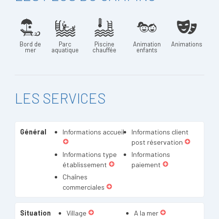
Bord de
Parc
Piscine
Animation
Animations
mer
aquatique
chauffée
enfants
LES SERVICES
Général
Informations accueil
Informations client
post réservation
Informations type
Informations
établissement
paiement
Chaînes
commerciales
Situation
Village
A la mer