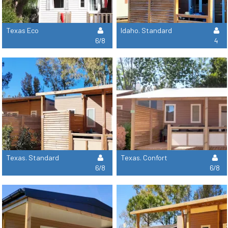
Texas Eco
Idaho. Standard
6/8
4
Texas. Standard
Texas. Confort
6/8
6/8