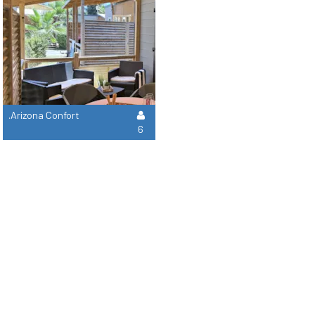
.Arizona Confort
6