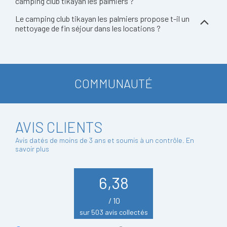
camping club tikayan les palmiers ?
Le camping club tikayan les palmiers propose t-il un
nettoyage de fin séjour dans les locations ?
COMMUNAUTÉ
AVIS CLIENTS
Avis datés de moins de 3 ans et soumis à un contrôle.
En
savoir plus
6,38
/ 10
sur 503 avis collectés