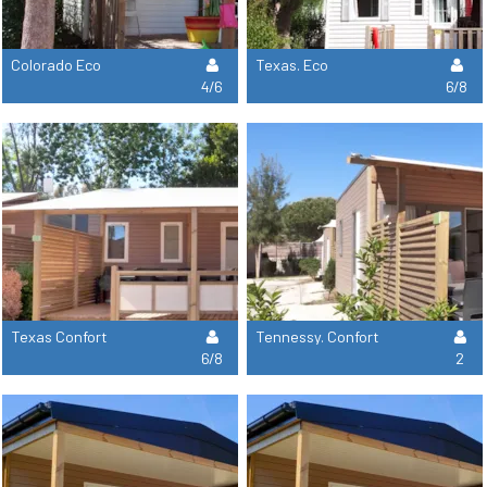
Colorado Eco
Texas. Eco
4/6
6/8
Texas Confort
Tennessy. Confort
6/8
2