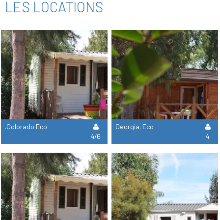
LES LOCATIONS
.Colorado Eco
Georgia. Eco
4/6
4