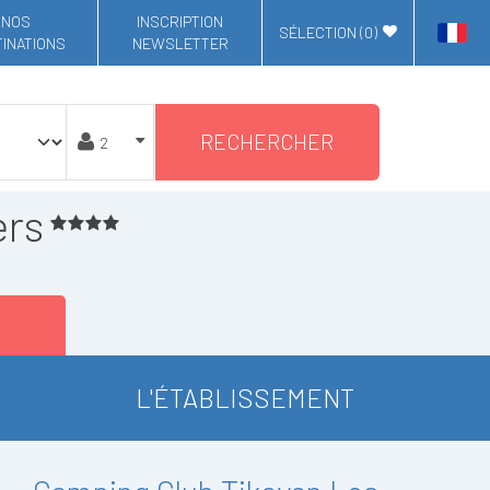
NOS
INSCRIPTION
SÉLECTION (
0
)
INATIONS
NEWSLETTER
RECHERCHER
ers
L'ÉTABLISSEMENT