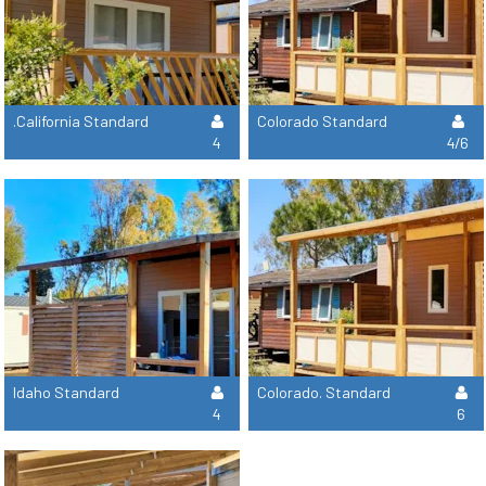
.California Standard
Colorado Standard
4
4/6
Idaho Standard
Colorado. Standard
4
6