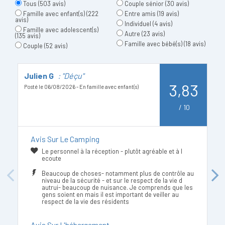
Tous
(503 avis)
Couple sénior
(30 avis)
Famille avec enfant(s)
(222
Entre amis
(19 avis)
avis)
Individuel
(4 avis)
Famille avec adolescent(s)
Autre
(23 avis)
(135 avis)
Famille avec bébé(s)
(18 avis)
Couple
(52 avis)
Julien G
: "Déçu"
E
3,83
Posté le 06/08/2026 - En famille avec enfant(s)
Po
/
10
Avis Sur Le Camping
Le personnel à la réception - plutôt agréable et à l
ecoute
Beaucoup de choses- notamment plus de contrôle au
Previous
Next
niveau de la sécurité - et sur le respect de la vie d
autrui- beaucoup de nuisance. Je comprends que les
gens soient en mais il est important de veiller au
respect de la vie des résidents
Avis Sur L'hébergement -