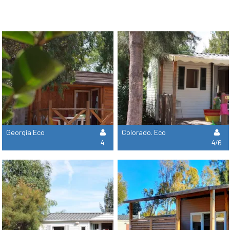
Georgia Eco
Colorado. Eco
4
4/6