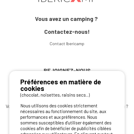
Vous avez un camping ?
Contactez-nous!
Contact Ibericamp
REJOIGNEZ-NOUS
Préférences en matière de
cookies
(chocolat, noisettes, raisins secs...)
Nous utilisons des cookies strictement
Vous souhaitez bénéficier des
meilleures offres camping
?
nécessaires au fonctionnement du site, aux
Abonnez-vous à la newsletter
dès aujourd'hui
performances et aux préférences. Nous
sommes susceptibles d’utiliser également des
S'ABONNER
cookies afin de bénéficier de publicités ciblées