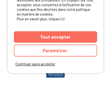
adressées aux utilisateurs. En cliquant sur tout
accepter, vous consentez à l'utilisation de ces
cookies aux fins décrites dans notre politique
en matière de cookies.
NOS PARTENAIRES
Pour en savoir plus, cliquez ici
Tout accepter
Paramétrer
Continuer sans accepter
ANNUAIRE
CGU DU SITE
MENTIONS LEGALES
COOKIES
CHARTE DE CONFIDENTIALITÉ
PLAN DU SITE
Ibericamp.com © 2026 Ibericamp; all rights reserved. All media and pictures
are property of their respective owners.