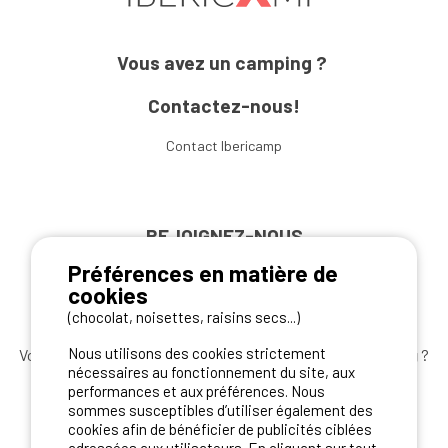
Vous avez un camping ?
Contactez-nous!
Contact Ibericamp
REJOIGNEZ-NOUS
Préférences en matière de
cookies
(chocolat, noisettes, raisins secs...)
Nous utilisons des cookies strictement
Vous souhaitez bénéficier des
meilleures offres camping
?
nécessaires au fonctionnement du site, aux
Abonnez-vous à la newsletter
dès aujourd'hui
performances et aux préférences. Nous
sommes susceptibles d’utiliser également des
S'ABONNER
cookies afin de bénéficier de publicités ciblées