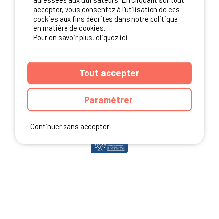
adressées aux utilisateurs. En cliquant sur tout
accepter, vous consentez à l'utilisation de ces
cookies aux fins décrites dans notre politique
en matière de cookies.
NOS PARTENAIRES
Pour en savoir plus, cliquez ici
Tout accepter
Paramétrer
Continuer sans accepter
ANNUAIRE
CGU DU SITE
MENTIONS LEGALES
COOKIES
CHARTE DE CONFIDENTIALITÉ
PLAN DU SITE
Ibericamp.com © 2026 Ibericamp; all rights reserved. All media and pictures
are property of their respective owners.