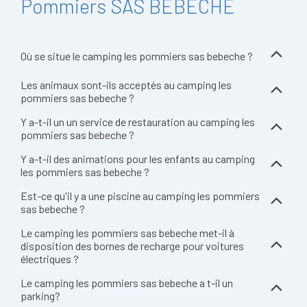
Pommiers SAS BEBECHE
Où se situe le camping les pommiers sas bebeche ?
Les animaux sont-ils acceptés au camping les
pommiers sas bebeche ?
Y a-t-il un un service de restauration au camping les
pommiers sas bebeche ?
Y a-t-il des animations pour les enfants au camping
les pommiers sas bebeche ?
Est-ce qu'il y a une piscine au camping les pommiers
sas bebeche ?
Le camping les pommiers sas bebeche met-il à
disposition des bornes de recharge pour voitures
électriques ?
Le camping les pommiers sas bebeche a t-il un
parking?