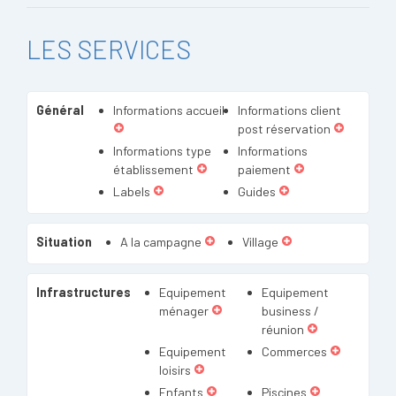
LES SERVICES
Général
Informations accueil
Informations client
post réservation
Informations type
Informations
établissement
paiement
Labels
Guides
Situation
A la campagne
Village
Infrastructures
Equipement
Equipement
ménager
business /
réunion
Equipement
Commerces
loisirs
Enfants
Piscines