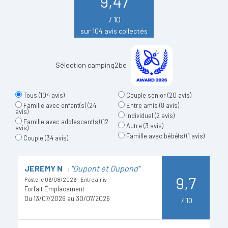
9,47
/ 10
sur 104 avis collectés
Sélection camping2be
Tous
(104 avis)
Couple sénior
(20 avis)
Famille avec enfant(s)
(24
Entre amis
(8 avis)
avis)
Individuel
(2 avis)
Famille avec adolescent(s)
(12
Autre
(3 avis)
avis)
Famille avec bébé(s)
(1 avis)
Couple
(34 avis)
JEREMY N
: "Dupont et Dupond"
L
9,7
Posté le 06/08/2026 - Entre amis
Po
Forfait Emplacement
B
Du 13/07/2026 au 30/07/2026
D
/
10