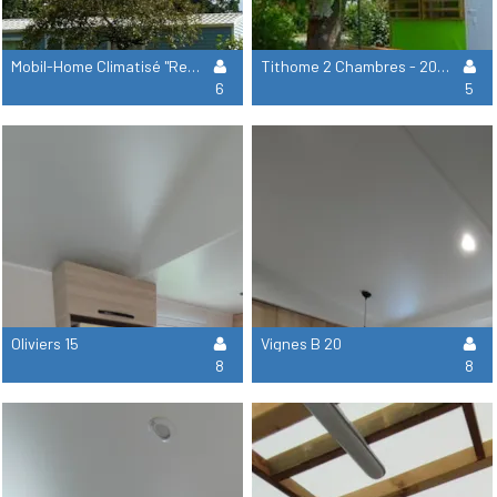
Mobil-Home Climatisé "Retro" 3 Chambres - 31 M² + Terrasse Couverte De 12 M²
Tithome 2 Chambres - 20 M²
6
5
Oliviers 15
Vignes B 20
8
8