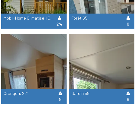
Mobil-Home Climatisé 1 Chambre - 20 M² + Terrasse Couverte De 8 M²
Forêt 65
2/4
8
Orangers 221
Jardin 58
8
6