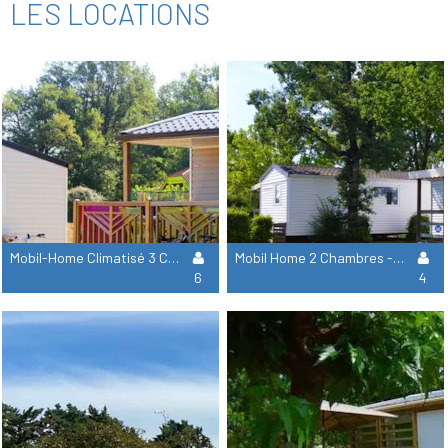
LES LOCATIONS
Mobil-Home Climatisé 3 Chambres - 36 M² Terrasse Semi-Couverte Incluse
Mobil Home 2 Chambres - 28 M² + Terrasse Couverte De 12 M²
6
4