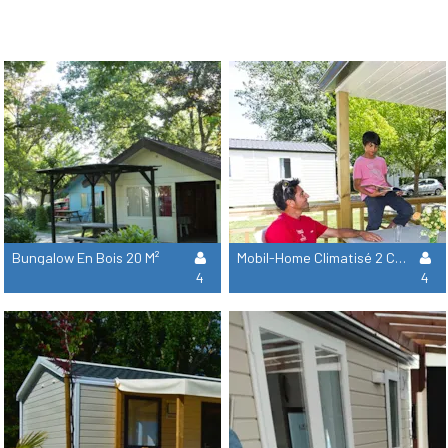
Bungalow En Bois 20 M²
Mobil-Home Climatisé 2 Chambres - 31 M² - Terrasse Semi-Couverte Incluse
4
4