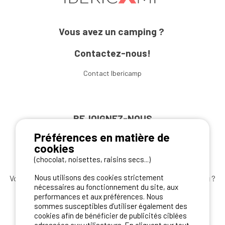
Vous avez un camping ?
Contactez-nous!
Contact Ibericamp
REJOIGNEZ-NOUS
Préférences en matière de
cookies
(chocolat, noisettes, raisins secs...)
Nous utilisons des cookies strictement
Vous souhaitez bénéficier des
meilleures offres camping
?
nécessaires au fonctionnement du site, aux
Abonnez-vous à la newsletter
dès aujourd'hui
performances et aux préférences. Nous
sommes susceptibles d’utiliser également des
S'ABONNER
cookies afin de bénéficier de publicités ciblées