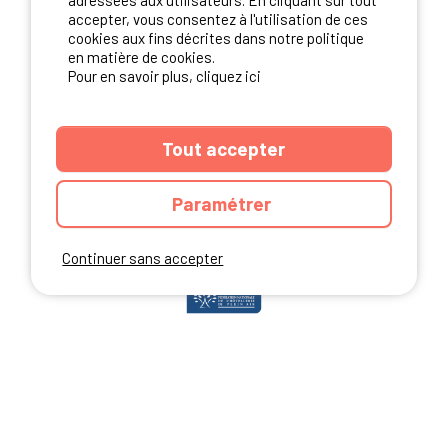
adressées aux utilisateurs. En cliquant sur tout
accepter, vous consentez à l'utilisation de ces
cookies aux fins décrites dans notre politique
en matière de cookies.
NOS PARTENAIRES
Pour en savoir plus, cliquez ici
Tout accepter
Paramétrer
Continuer sans accepter
ANNUAIRE
CGU DU SITE
MENTIONS LEGALES
COOKIES
CHARTE DE CONFIDENTIALITÉ
PLAN DU SITE
Ibericamp.com © 2026 Ibericamp; all rights reserved. All media and pictures
are property of their respective owners.