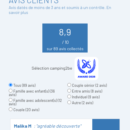
Avis datés de moins de 3 ans et soumis à un contrôle.
En
savoir plus
8,9
/ 10
sur 89 avis collectés
Sélection camping2be
Tous
(89 avis)
Couple sénior
(2 avis)
Famille avec enfant(s)
(36
Entre amis
(8 avis)
avis)
Individuel
(9 avis)
Famille avec adolescent(s)
(12
Autre
(2 avis)
avis)
Couple
(20 avis)
Malika M
: "agréable découverte"
E