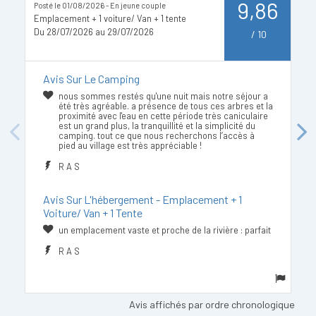
9,86
Posté le 01/08/2026 - En jeune couple
Po
Emplacement + 1 voiture/ Van + 1 tente
Em
Du 28/07/2026 au 29/07/2026
D
/
10
Avis Sur Le Camping
nous sommes restés qu'une nuit mais notre séjour a
été très agréable. a présence de tous ces arbres et la
proximité avec l'eau en cette période très caniculaire
est un grand plus, la tranquillité et la simplicité du
Previous
Next
camping. tout ce que nous recherchons l’accès à
pied au village est très appréciable !
R A S
Avis Sur L'hébergement - Emplacement + 1
Voiture/ Van + 1 Tente
un emplacement vaste et proche de la rivière : parfait
R A S
Avis affichés par ordre chronologique