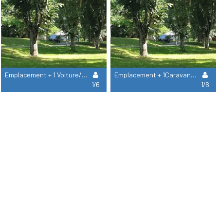
Emplacement + 1 Voiture/ Van + 1 Tente
Emplacement + 1Caravane / Camping-Car
1/6
1/6