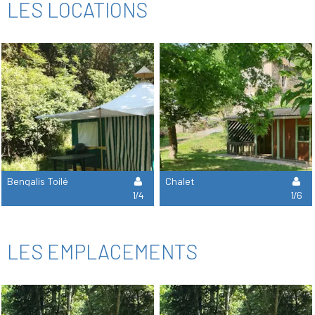
LES LOCATIONS
Bengalis Toilé
Chalet
1/4
1/6
LES EMPLACEMENTS