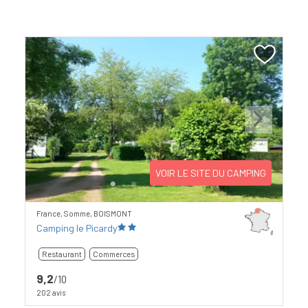
Previous
Next
VOIR LE SITE DU CAMPING
France, Somme, BOISMONT
Camping le Picardy
Restaurant
Commerces
9,2
/10
202 avis