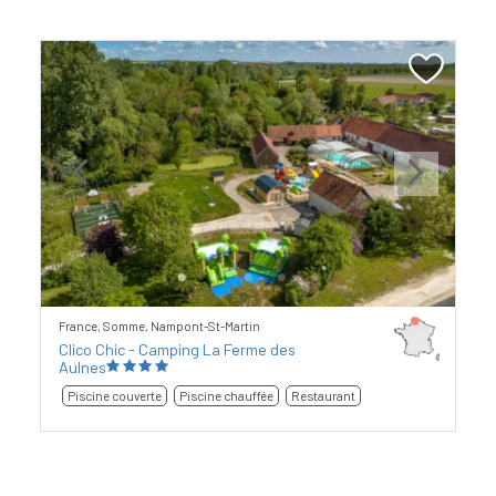
Previous
Next
France, Somme, Nampont-St-Martin
Clico Chic - Camping La Ferme des
Aulnes
Piscine couverte
Piscine chauffée
Restaurant