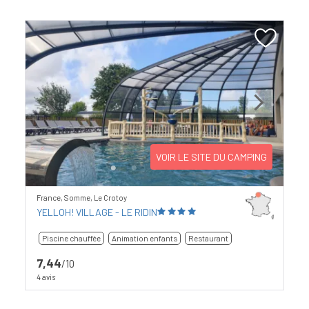
Previous
Next
VOIR LE SITE DU CAMPING
France, Somme, Le Crotoy
YELLOH! VILLAGE - LE RIDIN
Piscine chauffée
Animation enfants
Restaurant
7,44
/10
4 avis