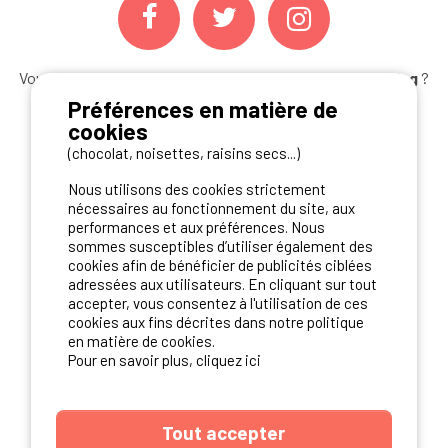
Vous souhaitez bénéficier des
meilleures offres camping
?
Abonnez-vous à la newsletter
dès aujourd'hui
Préférences en matière de
cookies
S'ABONNER
(chocolat, noisettes, raisins secs...)
Nous utilisons des cookies strictement
nécessaires au fonctionnement du site, aux
performances et aux préférences. Nous
NOS PARTENAIRES
sommes susceptibles d’utiliser également des
cookies afin de bénéficier de publicités ciblées
adressées aux utilisateurs. En cliquant sur tout
accepter, vous consentez à l'utilisation de ces
cookies aux fins décrites dans notre politique
en matière de cookies.
Pour en savoir plus, cliquez ici
Tout accepter