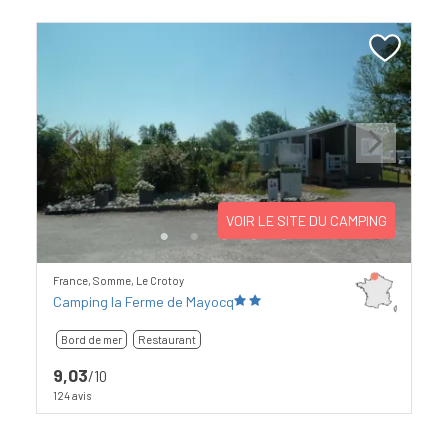
Previous
Next
VOIR LE SITE DU CAMPING
France, Somme, Le Crotoy
Camping la Ferme de Mayocq
Bord de mer
Restaurant
9,03
/10
124 avis