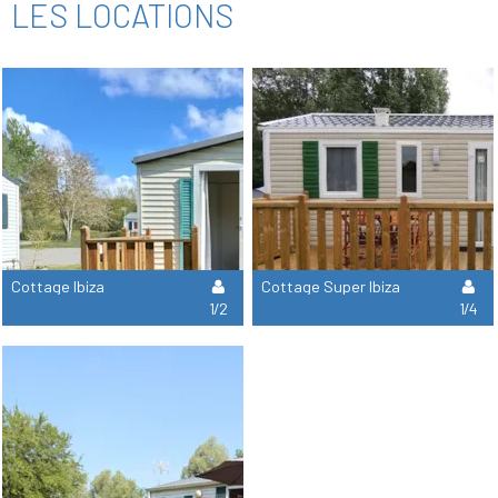
LES LOCATIONS
Cottage Ibiza
Cottage Super Ibiza
1/2
1/4