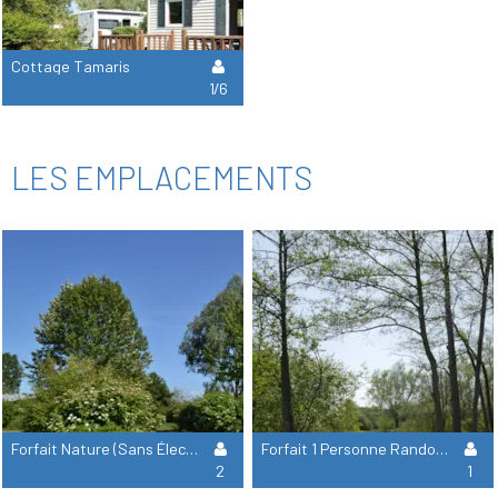
Cottage Tamaris
1/6
LES EMPLACEMENTS
Forfait Nature (Sans Élec) : 1 Emplacement + 1 Véhicule
Forfait 1 Personne Randonneur Ou Cycliste
2
1