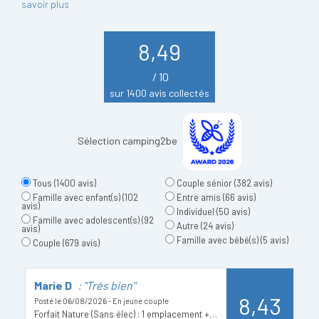
savoir plus
8,49
/ 10
sur 1400 avis collectés
Sélection camping2be
Tous
(1400 avis)
Couple sénior
(382 avis)
Famille avec enfant(s)
(102
Entre amis
(66 avis)
avis)
Individuel
(50 avis)
Famille avec adolescent(s)
(92
Autre
(24 avis)
avis)
Famille avec bébé(s)
(5 avis)
Couple
(679 avis)
Marie D
: "Très bien"
R
8,43
Posté le 06/08/2026 - En jeune couple
Po
Forfait Nature (Sans élec) : 1 emplacement + 1 véhicule
Em