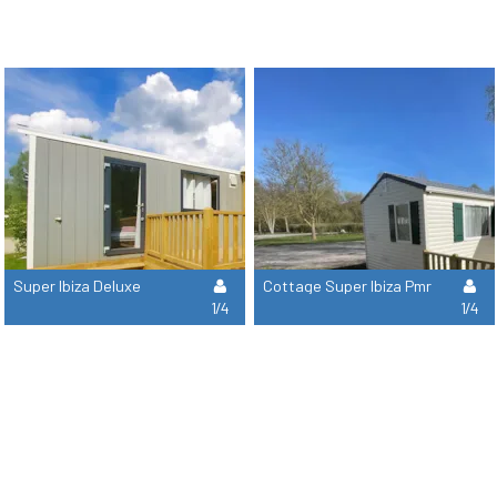
Super Ibiza Deluxe
Cottage Super Ibiza Pmr
1/4
1/4