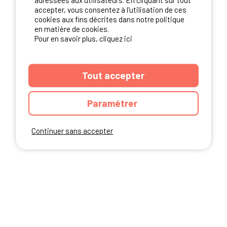
adressées aux utilisateurs. En cliquant sur tout
NOS PARTENAIRES
accepter, vous consentez à l'utilisation de ces
cookies aux fins décrites dans notre politique
en matière de cookies.
Pour en savoir plus, cliquez ici
Tout accepter
Paramétrer
Continuer sans accepter
ANNUAIRE
CGU DU SITE
MENTIONS LEGALES
COOKIES
CHARTE DE CONFIDENTIALITÉ
PLAN DU SITE
Ibericamp.com © 2026 Ibericamp; all rights reserved. All media and pictures
are property of their respective owners.
This site is protected by reCAPTCHA.