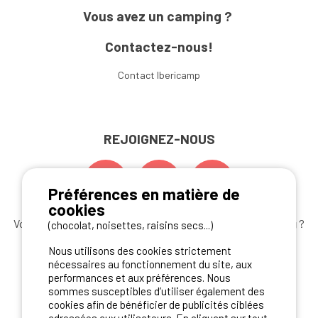
Vous avez un camping ?
Contactez-nous!
Contact Ibericamp
REJOIGNEZ-NOUS
Préférences en matière de
cookies
Vous souhaitez bénéficier des
meilleures offres camping
?
(chocolat, noisettes, raisins secs...)
Abonnez-vous à la newsletter
dès aujourd'hui
Nous utilisons des cookies strictement
nécessaires au fonctionnement du site, aux
S'ABONNER
performances et aux préférences. Nous
sommes susceptibles d’utiliser également des
cookies afin de bénéficier de publicités ciblées