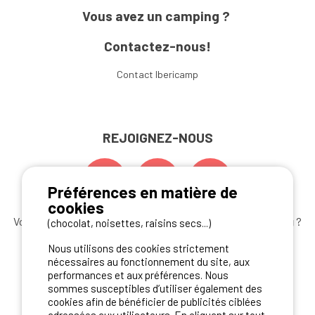
Vous avez un camping ?
Contactez-nous!
Contact Ibericamp
REJOIGNEZ-NOUS
Préférences en matière de
cookies
Vous souhaitez bénéficier des
meilleures offres camping
?
(chocolat, noisettes, raisins secs...)
Abonnez-vous à la newsletter
dès aujourd'hui
Nous utilisons des cookies strictement
nécessaires au fonctionnement du site, aux
S'ABONNER
performances et aux préférences. Nous
sommes susceptibles d’utiliser également des
cookies afin de bénéficier de publicités ciblées