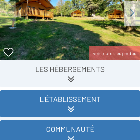
Previous
Next
voir toutes les photos
LES HÉBERGEMENTS
L'ÉTABLISSEMENT
COMMUNAUTÉ