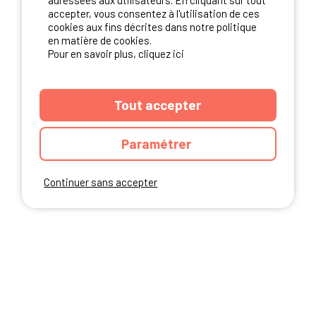
adressées aux utilisateurs. En cliquant sur tout
NOS PARTENAIRES
accepter, vous consentez à l'utilisation de ces
cookies aux fins décrites dans notre politique
en matière de cookies.
Pour en savoir plus, cliquez ici
Tout accepter
Paramétrer
Continuer sans accepter
ANNUAIRE
CGU DU SITE
MENTIONS LEGALES
COOKIES
CHARTE DE CONFIDENTIALITÉ
PLAN DU SITE
Ibericamp.com © 2026 Ibericamp; all rights reserved. All media and pictures
are property of their respective owners.
This site is protected by reCAPTCHA.