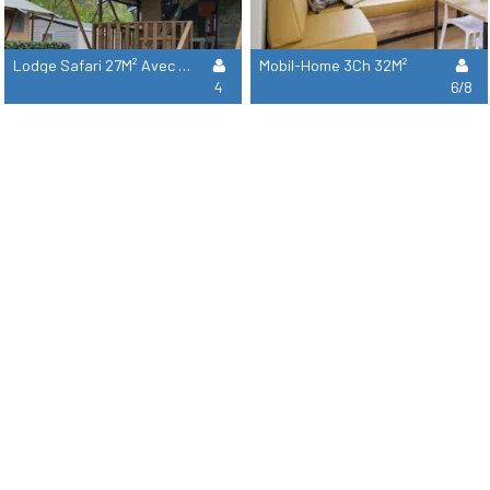
Lodge Safari 27M² Avec Sanitaire
Mobil-Home 3Ch 32M²
4
6/8