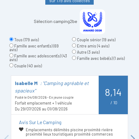
sur 179 avis collectés
Sélection camping2be
Tous
(179 avis)
Couple sénior
(19 avis)
Famille avec enfant(s)
(69
Entre amis
(4 avis)
avis)
Autre
(3 avis)
Famille avec adolescent(s)
(43
Famille avec bébé(s)
(1 avis)
avis)
Couple
(40 avis)
Isabelle M
: "Camping agréable et
G
8,14
spacieux"
e
Posté le 04/08/2026 - En jeune couple
Po
/
10
Forfait emplacement + 1 véhicule
Fo
Du 29/07/2026 au 01/08/2026
D
Avis Sur Le Camping
Emplacements délimités piscine proximité rivière
proximité lieux touristiques proximité commerces