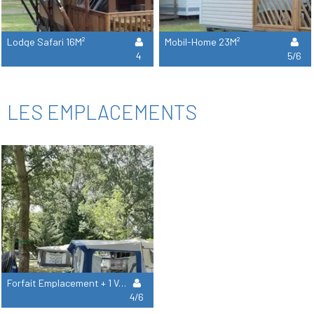
Lodge Safari 16M²
Mobil-Home 23M²
4
5/6
LES EMPLACEMENTS
Forfait Emplacement + 1 Véhicule
4/6