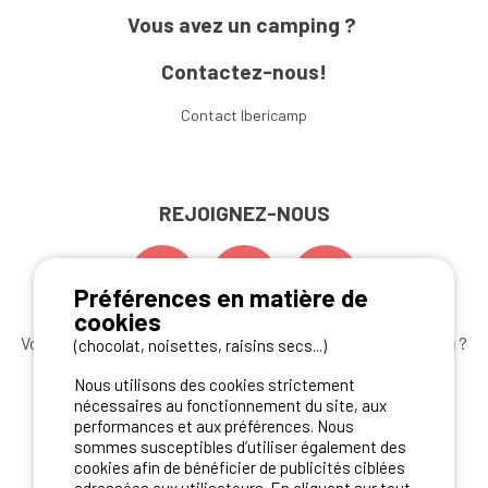
Vous avez un camping ?
Contactez-nous!
Contact Ibericamp
REJOIGNEZ-NOUS
Préférences en matière de
cookies
Vous souhaitez bénéficier des
meilleures offres camping
?
(chocolat, noisettes, raisins secs...)
Abonnez-vous à la newsletter
dès aujourd'hui
Nous utilisons des cookies strictement
nécessaires au fonctionnement du site, aux
S'ABONNER
performances et aux préférences. Nous
sommes susceptibles d’utiliser également des
cookies afin de bénéficier de publicités ciblées