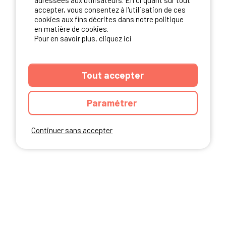
adressées aux utilisateurs. En cliquant sur tout
NOS PARTENAIRES
accepter, vous consentez à l'utilisation de ces
cookies aux fins décrites dans notre politique
en matière de cookies.
Pour en savoir plus, cliquez ici
Tout accepter
Paramétrer
Continuer sans accepter
ANNUAIRE
CGU DU SITE
MENTIONS LEGALES
COOKIES
CHARTE DE CONFIDENTIALITÉ
PLAN DU SITE
Ibericamp.com © 2026 Ibericamp; all rights reserved. All media and pictures
are property of their respective owners.
This site is protected by reCAPTCHA.