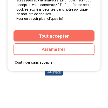
adressées aux utilisateurs. En cliquant sur tout
accepter, vous consentez à l'utilisation de ces
cookies aux fins décrites dans notre politique
en matière de cookies.
NOS PARTENAIRES
Pour en savoir plus, cliquez ici
Tout accepter
Paramétrer
Continuer sans accepter
ANNUAIRE
CGU DU SITE
MENTIONS LEGALES
COOKIES
CHARTE DE CONFIDENTIALITÉ
PLAN DU SITE
Ibericamp.com © 2026 Ibericamp; all rights reserved. All media and pictures
are property of their respective owners.