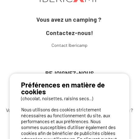
Vous avez un camping ?
Contactez-nous!
Contact Ibericamp
REJOIGNEZ-NOUS
Préférences en matière de
cookies
(chocolat, noisettes, raisins secs...)
Nous utilisons des cookies strictement
Vous souhaitez bénéficier des
meilleures offres camping
?
nécessaires au fonctionnement du site, aux
Abonnez-vous à la newsletter
dès aujourd'hui
performances et aux préférences. Nous
sommes susceptibles d’utiliser également des
S'ABONNER
cookies afin de bénéficier de publicités ciblées