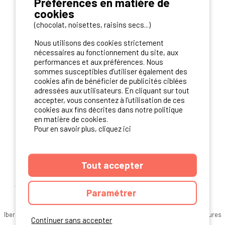
Préférences en matière de
cookies
(chocolat, noisettes, raisins secs...)
NOS PARTENAIRES
Nous utilisons des cookies strictement
nécessaires au fonctionnement du site, aux
performances et aux préférences. Nous
sommes susceptibles d’utiliser également des
cookies afin de bénéficier de publicités ciblées
adressées aux utilisateurs. En cliquant sur tout
accepter, vous consentez à l'utilisation de ces
cookies aux fins décrites dans notre politique
en matière de cookies.
Pour en savoir plus, cliquez ici
Tout accepter
ANNUAIRE
CGU DU SITE
MENTIONS LEGALES
COOKIES
Paramétrer
CHARTE DE CONFIDENTIALITÉ
PLAN DU SITE
Ibericamp.com © 2026 Ibericamp; all rights reserved. All media and pictures
Continuer sans accepter
are property of their respective owners.