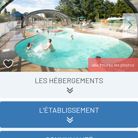
Previous
Next
voir toutes les photos
LES HÉBERGEMENTS
L'ÉTABLISSEMENT