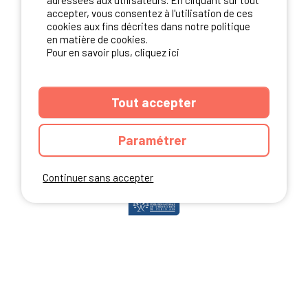
adressées aux utilisateurs. En cliquant sur tout
accepter, vous consentez à l'utilisation de ces
cookies aux fins décrites dans notre politique
en matière de cookies.
NOS PARTENAIRES
Pour en savoir plus, cliquez ici
Tout accepter
Paramétrer
Continuer sans accepter
ANNUAIRE
CGU DU SITE
MENTIONS LEGALES
COOKIES
CHARTE DE CONFIDENTIALITÉ
PLAN DU SITE
Ibericamp.com © 2026 Ibericamp; all rights reserved. All media and pictures
are property of their respective owners.