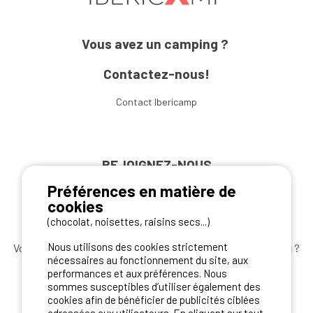
Vous avez un camping ?
Contactez-nous!
Contact Ibericamp
REJOIGNEZ-NOUS
Préférences en matière de
cookies
(chocolat, noisettes, raisins secs...)
Nous utilisons des cookies strictement
Vous souhaitez bénéficier des
meilleures offres camping
?
nécessaires au fonctionnement du site, aux
Abonnez-vous à la newsletter
dès aujourd'hui
performances et aux préférences. Nous
sommes susceptibles d’utiliser également des
S'ABONNER
cookies afin de bénéficier de publicités ciblées