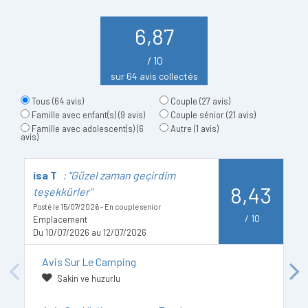
6,87
/ 10
sur 64 avis collectés
Tous
(64 avis)
Couple
(27 avis)
Famille avec enfant(s)
(9 avis)
Couple sénior
(21 avis)
Famille avec adolescent(s)
(6
Autre
(1 avis)
avis)
isa T
: "Güzel zaman geçirdim
D
8,43
teşekkürler"
Po
E
Posté le 15/07/2026 - En couple senior
D
/
10
Emplacement
Du 10/07/2026 au 12/07/2026
Avis Sur Le Camping
Previous
Next
Sakin ve huzurlu