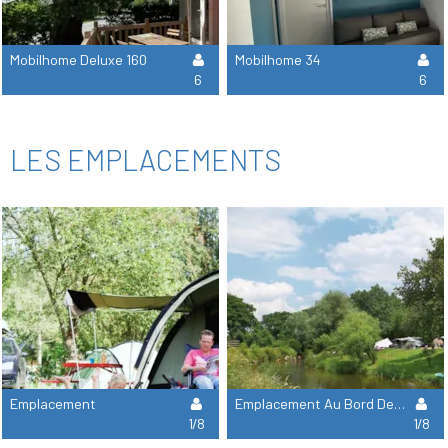
Mobilhome Deluxe 160
Mobilhome 34
6
6
LES EMPLACEMENTS
Emplacement
Emplacement Au Bord De La Rivière
1/8
1/8