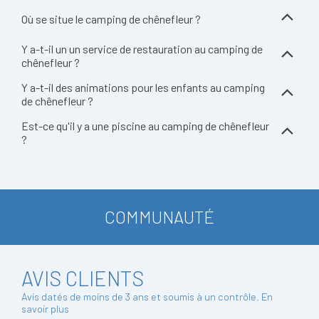
Où se situe le camping de chênefleur ?
Y a-t-il un un service de restauration au camping de
chênefleur ?
Y a-t-il des animations pour les enfants au camping
de chênefleur ?
Est-ce qu'il y a une piscine au camping de chênefleur
?
COMMUNAUTÉ
AVIS CLIENTS
Avis datés de moins de 3 ans et soumis à un contrôle.
En
savoir plus