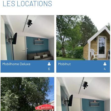
LES LOCATIONS
Mobilhome Deluxe
Mobihut
6
4