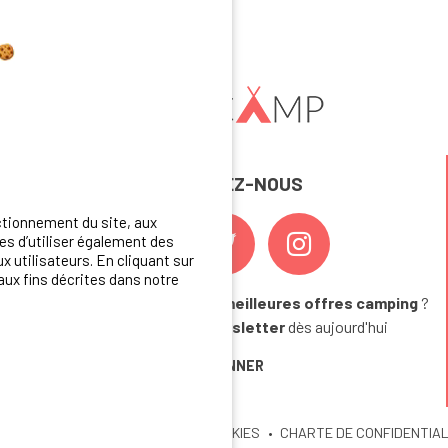
REJOIGNEZ-NOUS
ctionnement du site, aux
s d’utiliser également des
x utilisateurs. En cliquant sur
aux fins décrites dans notre
Vous souhaitez bénéficier des
meilleures offres camping
?
Abonnez-vous à la newsletter
dès aujourd'hui
S'ABONNER
U SITE
MENTIONS LEGALES
COOKIES
CHARTE DE CONFIDENTIAL