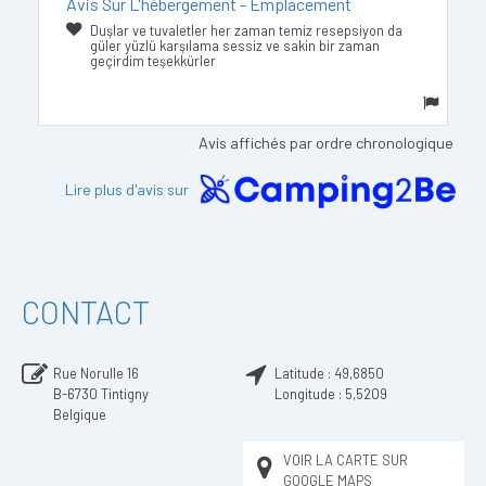
Avis Sur L'hébergement - Emplacement
Duşlar ve tuvaletler her zaman temiz resepsiyon da
güler yüzlü karşılama sessiz ve sakin bir zaman
geçirdim teşekkürler
Avis affichés par ordre chronologique
Lire plus d'avis sur
CONTACT
Rue Norulle 16
Latitude :
49,6850
B-6730
Tintigny
Longitude :
5,5209
Belgique
VOIR LA CARTE SUR
GOOGLE MAPS