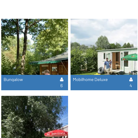
Bungalow
Mobilhome Deluxe
6
4