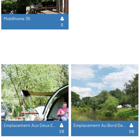
Mobilhome 35
6
Emplacement Aux Deux Eaux
Emplacement Au Bord De La Rivière Aux Deux Eaux
1/8
1/8