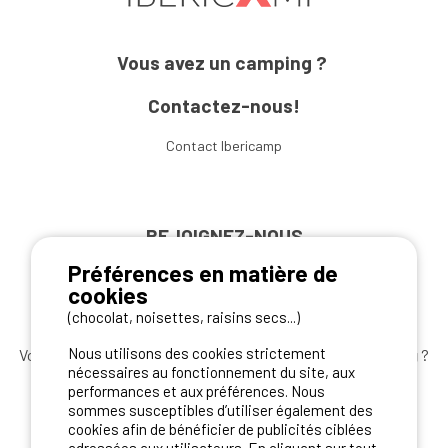
Vous avez un camping ?
Contactez-nous!
Contact Ibericamp
REJOIGNEZ-NOUS
Préférences en matière de
cookies
(chocolat, noisettes, raisins secs...)
Nous utilisons des cookies strictement
Vous souhaitez bénéficier des
meilleures offres camping
?
nécessaires au fonctionnement du site, aux
Abonnez-vous à la newsletter
dès aujourd'hui
performances et aux préférences. Nous
sommes susceptibles d’utiliser également des
S'ABONNER
cookies afin de bénéficier de publicités ciblées