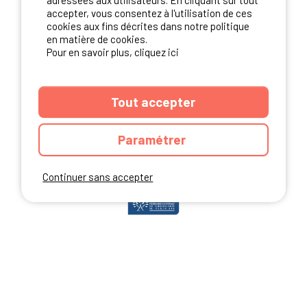
adressées aux utilisateurs. En cliquant sur tout
accepter, vous consentez à l'utilisation de ces
cookies aux fins décrites dans notre politique
en matière de cookies.
NOS PARTENAIRES
Pour en savoir plus, cliquez ici
Tout accepter
Paramétrer
Continuer sans accepter
ANNUAIRE
CGU DU SITE
MENTIONS LEGALES
COOKIES
CHARTE DE CONFIDENTIALITÉ
PLAN DU SITE
Ibericamp.com © 2026 Ibericamp; all rights reserved. All media and pictures
are property of their respective owners.