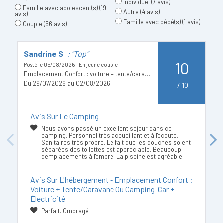
Individuel
(7 avis)
Famille avec adolescent(s)
(19
Autre
(4 avis)
avis)
Famille avec bébé(s)
(1 avis)
Couple
(56 avis)
Sandrine S
: "Top"
M
10
Posté le 05/08/2026 - En jeune couple
Po
Emplacement Confort : voiture + tente/caravane ou camping-car + électricité
Mo
Du 29/07/2026 au 02/08/2026
D
/
10
Avis Sur Le Camping
Nous avons passé un excellent séjour dans ce
camping. Personnel très accueillant et à l'écoute.
Previous
Next
Sanitaires très propre. Le fait que les douches soient
séparées des toilettes est appréciable. Beaucoup
d'emplacements à l'ombre. La piscine est agréable.
Avis Sur L'hébergement - Emplacement Confort :
Voiture + Tente/caravane Ou Camping-Car +
Électricité
Parfait. Ombragé