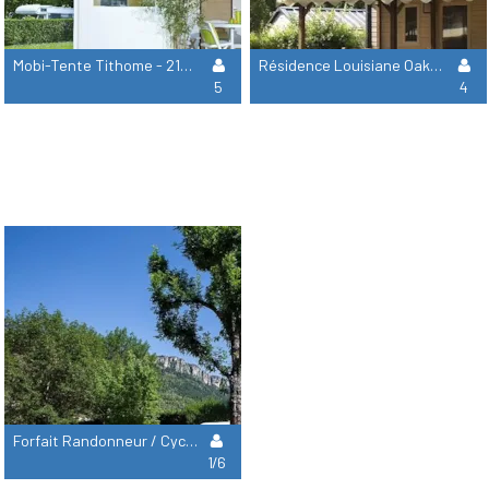
Mobi-Tente Tithome - 21M²- 2 Chambres Sans Sanitaires - Dimanche
Résidence Louisiane Oakley - 27M² - 2 Chambres Dimanche
5
4
Forfait Randonneur / Cycliste Solo (Sans Véhicule Motorisé)
1/6