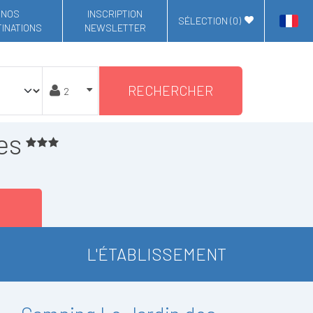
NOS
INSCRIPTION
SÉLECTION (
0
)
INATIONS
NEWSLETTER
RECHERCHER
es
L'ÉTABLISSEMENT