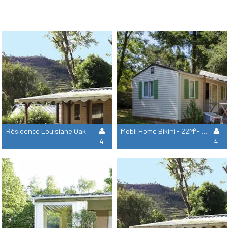
Résidence Louisiane Oakley - 27M² - 2 Chambres Samedi
Mobil Home Bikini - 22M²- 2 Chambres
4
4