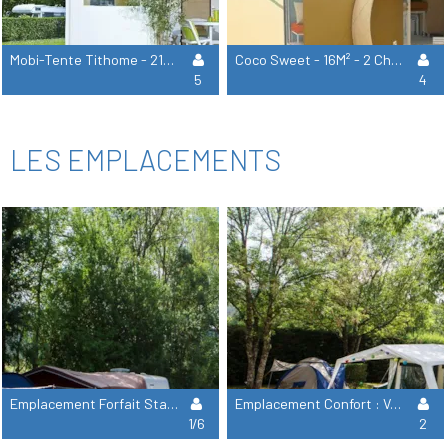
Mobi-Tente Tithome - 21M²- 2 Chambres Sans Sanitaires - Samedi
Coco Sweet - 16M² - 2 Chambres (Sans Eau Et Sans Sanitaire)
5
4
LES EMPLACEMENTS
Emplacement Forfait Standard (Tente, Caravane, Camping-Car) + Véhicule Sans Électricité
Emplacement Confort : Voiture + Tente/Caravane Ou Camping-Car + Électricité
1/6
2