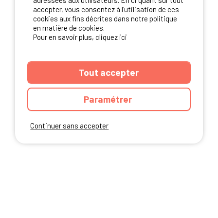
adressées aux utilisateurs. En cliquant sur tout
NOS PARTENAIRES
accepter, vous consentez à l'utilisation de ces
cookies aux fins décrites dans notre politique
en matière de cookies.
Pour en savoir plus, cliquez ici
Tout accepter
Paramétrer
Continuer sans accepter
ANNUAIRE
CGU DU SITE
MENTIONS LEGALES
COOKIES
CHARTE DE CONFIDENTIALITÉ
PLAN DU SITE
Ibericamp.com © 2026 Ibericamp; all rights reserved. All media and pictures
are property of their respective owners.
This site is protected by reCAPTCHA.