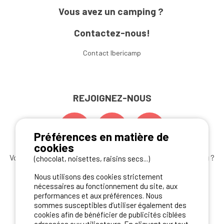
Vous avez un camping ?
Contactez-nous!
Contact Ibericamp
REJOIGNEZ-NOUS
Préférences en matière de
cookies
Vous souhaitez bénéficier des
meilleures offres camping
?
(chocolat, noisettes, raisins secs...)
Abonnez-vous à la newsletter
dès aujourd'hui
Nous utilisons des cookies strictement
nécessaires au fonctionnement du site, aux
S'ABONNER
performances et aux préférences. Nous
sommes susceptibles d’utiliser également des
cookies afin de bénéficier de publicités ciblées