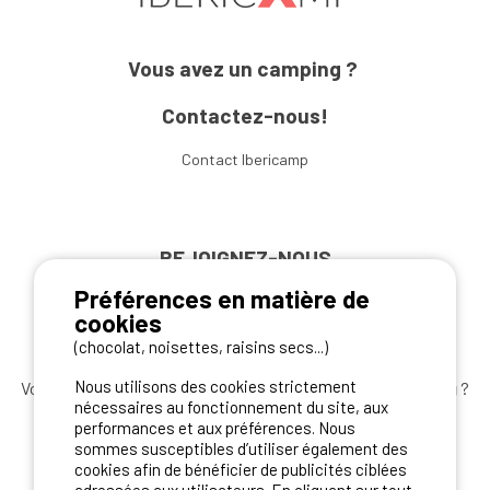
Vous avez un camping ?
Contactez-nous!
Contact Ibericamp
REJOIGNEZ-NOUS
Préférences en matière de
cookies
(chocolat, noisettes, raisins secs...)
Nous utilisons des cookies strictement
Vous souhaitez bénéficier des
meilleures offres camping
?
nécessaires au fonctionnement du site, aux
Abonnez-vous à la newsletter
dès aujourd'hui
performances et aux préférences. Nous
sommes susceptibles d’utiliser également des
S'ABONNER
cookies afin de bénéficier de publicités ciblées