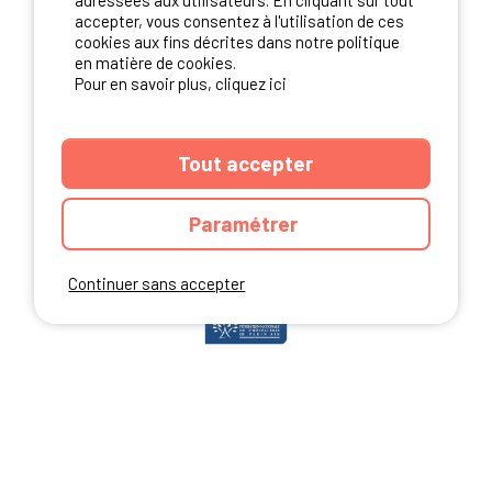
adressées aux utilisateurs. En cliquant sur tout
accepter, vous consentez à l'utilisation de ces
cookies aux fins décrites dans notre politique
en matière de cookies.
NOS PARTENAIRES
Pour en savoir plus, cliquez ici
Tout accepter
Paramétrer
Continuer sans accepter
ANNUAIRE
CGU DU SITE
MENTIONS LEGALES
COOKIES
CHARTE DE CONFIDENTIALITÉ
PLAN DU SITE
Ibericamp.com © 2026 Ibericamp; all rights reserved. All media and pictures
are property of their respective owners.