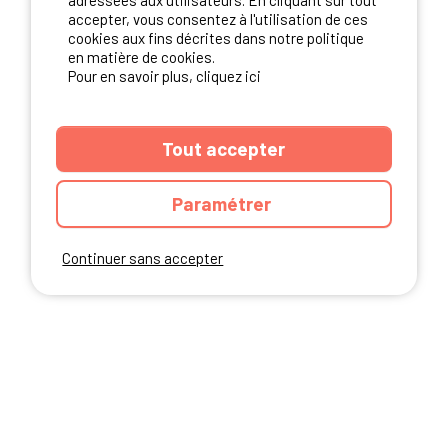
adressées aux utilisateurs. En cliquant sur tout
NOS PARTENAIRES
accepter, vous consentez à l'utilisation de ces
cookies aux fins décrites dans notre politique
en matière de cookies.
Pour en savoir plus, cliquez ici
Tout accepter
Paramétrer
Continuer sans accepter
ANNUAIRE
CGU DU SITE
MENTIONS LEGALES
COOKIES
CHARTE DE CONFIDENTIALITÉ
PLAN DU SITE
Ibericamp.com © 2026 Ibericamp; all rights reserved. All media and pictures
are property of their respective owners.
This site is protected by reCAPTCHA.