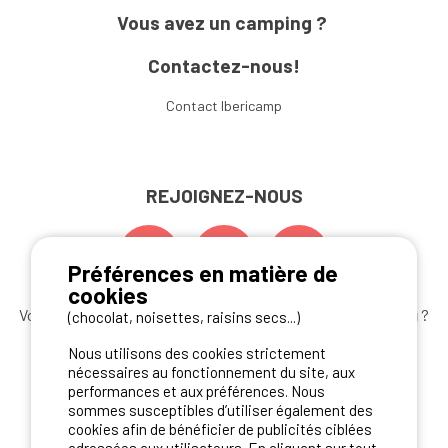
Vous avez un camping ?
Contactez-nous!
Contact Ibericamp
REJOIGNEZ-NOUS
Préférences en matière de
cookies
Vous souhaitez bénéficier des
meilleures offres camping
?
(chocolat, noisettes, raisins secs...)
Abonnez-vous à la newsletter
dès aujourd'hui
Nous utilisons des cookies strictement
nécessaires au fonctionnement du site, aux
S'ABONNER
performances et aux préférences. Nous
sommes susceptibles d’utiliser également des
cookies afin de bénéficier de publicités ciblées