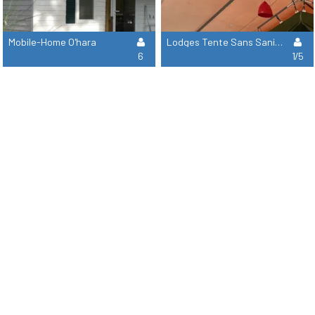
Mobile-Home O'hara
Lodges Tente Sans Sanitaires Ni Chauffage
6
1/5