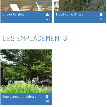
Chalet Crl Bois
Mobil Home O'hara
4
5
LES EMPLACEMENTS
Emplacement : Voiture + Tente/Caravane Ou Camping-Car
1/6