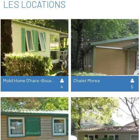
LES LOCATIONS
Mobil Home O'hara -Bouvreuil - Grive- Hirondelle - Palombe
Chalet Morea
4
5