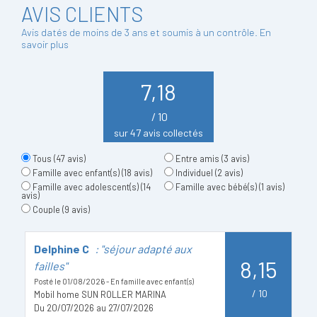
AVIS CLIENTS
Avis datés de moins de 3 ans et soumis à un contrôle.
En
savoir plus
7,18
/ 10
sur 47 avis collectés
Tous
(47 avis)
Entre amis
(3 avis)
Famille avec enfant(s)
(18 avis)
Individuel
(2 avis)
Famille avec adolescent(s)
(14
Famille avec bébé(s)
(1 avis)
avis)
Couple
(9 avis)
Delphine C
: "séjour adapté aux
H
8,15
failles"
Po
Posté le 01/08/2026 - En famille avec enfant(s)
D
/
10
Mobil home SUN ROLLER MARINA
Du 20/07/2026 au 27/07/2026