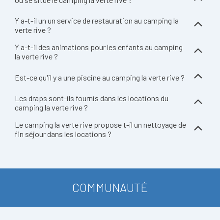
Y a-t-il un un service de restauration au camping la
verte rive ?
Y a-t-il des animations pour les enfants au camping
la verte rive ?
Est-ce qu'il y a une piscine au camping la verte rive ?
Les draps sont-ils fournis dans les locations du
camping la verte rive ?
Le camping la verte rive propose t-il un nettoyage de
fin séjour dans les locations ?
COMMUNAUTÉ